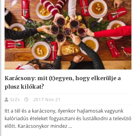
Karácsony: mit (t)egyen, hogy elkerülje a
plusz kilókat?
SzZs
2017 Nov 21
Itt a tél és a karácsony, ilyenkor hajlamosak vagyunk
kalóriadús ételeket fogyasztani és lustálkodni a televízió
előtt. Karácsonykor mindez ...