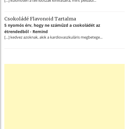
[…] különösen a téli időszak kihívásaira, mint például...
Csokoládé Flavonoid Tartalma
5 nyomós érv, hogy ne száműzd a csokoládét az
étrendedből - Remind
[…] kedvez azoknak, akik a kardiovaszkuláris megbetege...