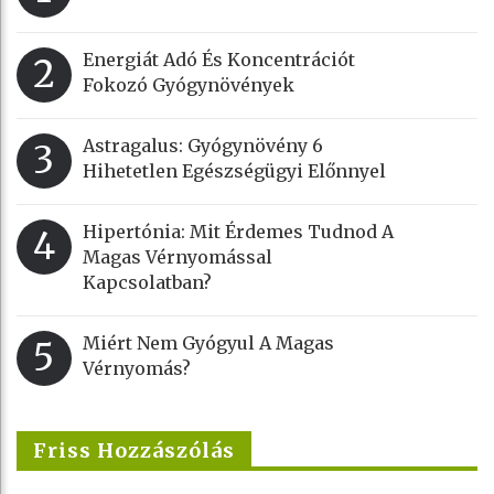
Energiát Adó És Koncentrációt
2
Fokozó Gyógynövények
Astragalus: Gyógynövény 6
3
Hihetetlen Egészségügyi Előnnyel
Hipertónia: Mit Érdemes Tudnod A
4
Magas Vérnyomással
Kapcsolatban?
Miért Nem Gyógyul A Magas
5
Vérnyomás?
Friss Hozzászólás