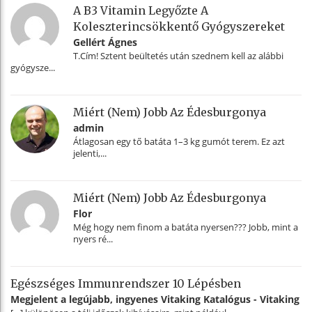
A B3 Vitamin Legyőzte A
Koleszterincsökkentő Gyógyszereket
Gellért Ágnes
T.Cím! Sztent beültetés után szednem kell az alábbi
gyógysze...
Miért (nem) Jobb Az Édesburgonya
admin
Átlagosan egy tő batáta 1–3 kg gumót terem. Ez azt
jelenti,...
Miért (nem) Jobb Az Édesburgonya
Flor
Még hogy nem finom a batáta nyersen??? Jobb, mint a
nyers ré...
Egészséges Immunrendszer 10 Lépésben
Megjelent a legújabb, ingyenes Vitaking Katalógus - Vitaking