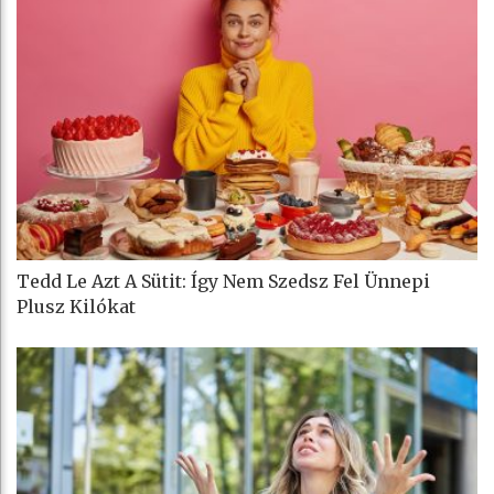
Tedd Le Azt A Sütit: Így Nem Szedsz Fel Ünnepi
Plusz Kilókat