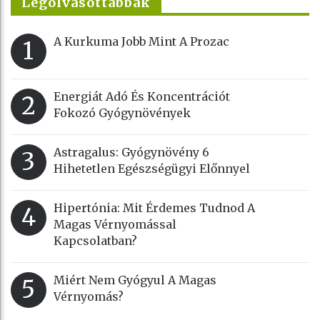
Legolvasottabbak
A Kurkuma Jobb Mint A Prozac
1
Energiát Adó És Koncentrációt
2
Fokozó Gyógynövények
Astragalus: Gyógynövény 6
3
Hihetetlen Egészségügyi Előnnyel
Hipertónia: Mit Érdemes Tudnod A
4
Magas Vérnyomással
Kapcsolatban?
Miért Nem Gyógyul A Magas
5
Vérnyomás?