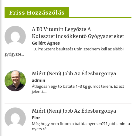
Friss Hozzászólás
A B3 Vitamin Legyőzte A
Koleszterincsökkentő Gyógyszereket
Gellért Ágnes
T.Cím! Sztent beültetés után szednem kell az alábbi
gyógysze...
Miért (nem) Jobb Az Édesburgonya
admin
Átlagosan egy tő batáta 1–3 kg gumót terem. Ez azt
jelenti,...
Miért (nem) Jobb Az Édesburgonya
Flor
Még hogy nem finom a batáta nyersen??? Jobb, mint a
nyers ré...