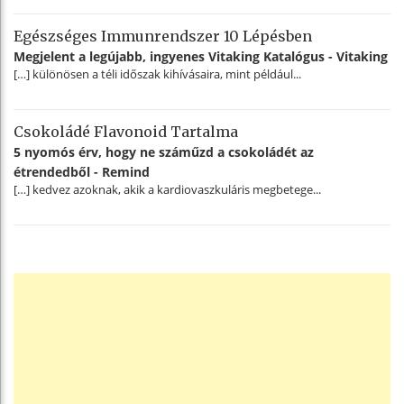
Egészséges Immunrendszer 10 Lépésben
Megjelent a legújabb, ingyenes Vitaking Katalógus - Vitaking
[…] különösen a téli időszak kihívásaira, mint például...
Csokoládé Flavonoid Tartalma
5 nyomós érv, hogy ne száműzd a csokoládét az
étrendedből - Remind
[…] kedvez azoknak, akik a kardiovaszkuláris megbetege...