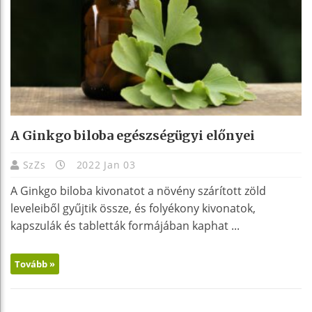
A Ginkgo biloba egészségügyi előnyei
SzZs
2022 Jan 03
A Ginkgo biloba kivonatot a növény szárított zöld
leveleiből gyűjtik össze, és folyékony kivonatok,
kapszulák és tabletták formájában kaphat ...
Tovább »