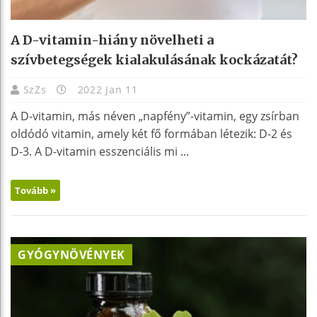
A D-vitamin-hiány növelheti a
szívbetegségek kialakulásának kockázatát?
SzZs
2022 Jan 11
A D-vitamin, más néven „napfény”-vitamin, egy zsírban
oldódó vitamin, amely két fő formában létezik: D-2 és
D-3. A D-vitamin esszenciális mi ...
Tovább »
GYÓGYNÖVÉNYEK