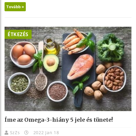
Tovább »
ÉTKEZÉS
Íme az Omega-3-hiány 5 jele és tünete!
SzZs
2022 Jan 18