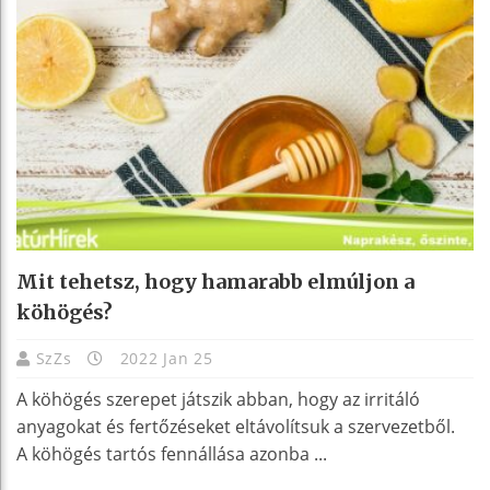
Mit tehetsz, hogy hamarabb elmúljon a
köhögés?
SzZs
2022 Jan 25
A köhögés szerepet játszik abban, hogy az irritáló
anyagokat és fertőzéseket eltávolítsuk a szervezetből.
A köhögés tartós fennállása azonba ...