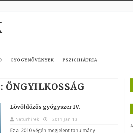
K
D
GYÓGYNÖVÉNYEK
PSZICHIÁTRIA
:
ÖNGYILKOSSÁG
Lövöldözős gyógyszer IV.
Naturhirek
2011 Jan 13
A
Ez a 2010 végén megjelent tanulmány