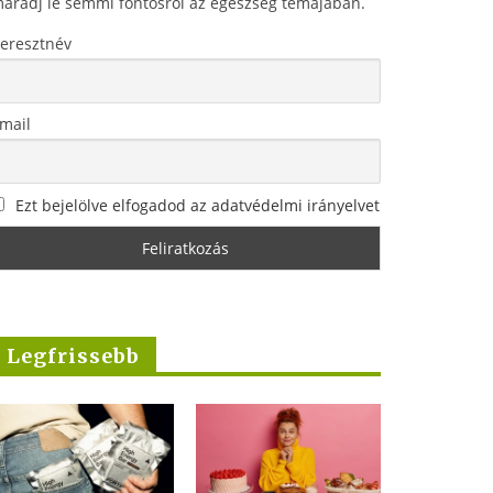
aradj le semmi fontosról az egészség témájában.
eresztnév
mail
Ezt bejelölve elfogadod az adatvédelmi irányelvet
Legfrissebb