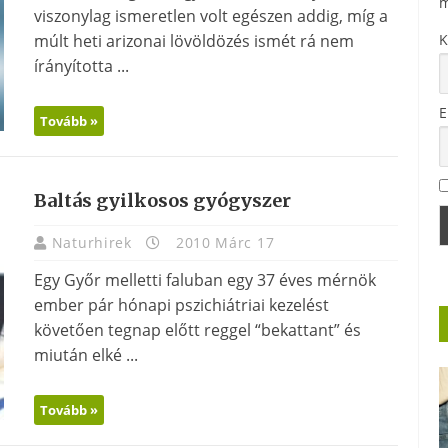
m
viszonylag ismeretlen volt egészen addig, míg a
múlt heti arizonai lövöldözés ismét rá nem
K
írányította ...
E
Tovább »
Baltás gyilkosos gyógyszer
Naturhirek
2010 Márc 17
Egy Győr melletti faluban egy 37 éves mérnök
ember pár hónapi pszichiátriai kezelést
követően tegnap előtt reggel “bekattant” és
miután elké ...
Tovább »