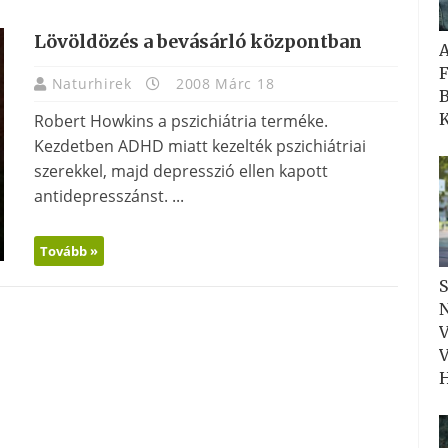
Lövöldözés a bevásárló központban
F
Naturhirek
2008 Márc 18
B
K
Robert Howkins a pszichiátria terméke.
Kezdetben ADHD miatt kezelték pszichiátriai
szerekkel, majd depresszió ellen kapott
antidepresszánst. ...
Tovább »
S
N
V
V
H