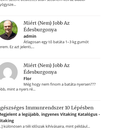
yógysze...
Miért (nem) Jobb Az
Édesburgonya
admin
Átlagosan egy tő batáta 1–3 kg gumót
erem. Ez azt jelenti,...
Miért (nem) Jobb Az
Édesburgonya
Flor
Még hogy nem finom a batáta nyersen???
obb, mint a nyers ré...
gészséges Immunrendszer 10 Lépésben
egjelent a legújabb, ingyenes Vitaking Katalógus -
itaking
…] különösen a téli időszak kihívásaira, mint például...