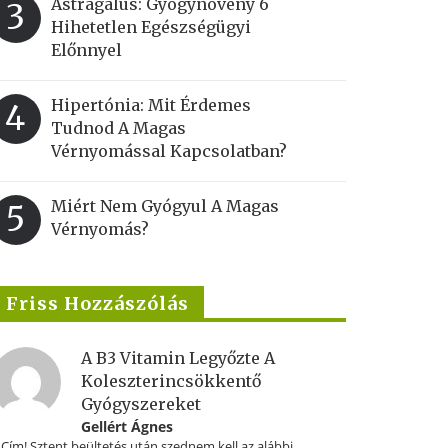
Astragalus: Gyógynövény 6
3
Hihetetlen Egészségügyi
Előnnyel
Hipertónia: Mit Érdemes
4
Tudnod A Magas
Vérnyomással Kapcsolatban?
Miért Nem Gyógyul A Magas
5
Vérnyomás?
Friss Hozzászólás
A B3 Vitamin Legyőzte A
Koleszterincsökkentő
Gyógyszereket
Gellért Ágnes
.Cím! Sztent beültetés után szednem kell az alábbi