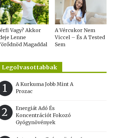
érfi Vagy? Akkor
A Vércukor Nem
deje Lenne
Viccel – És A Tested
Törődnöd Magaddal
Sem
Legolvasottabbak
A Kurkuma Jobb Mint A
1
Prozac
Energiát Adó És
2
Koncentrációt Fokozó
Gyógynövények