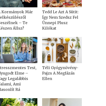
A Kormányok Már
Tedd Le Azt A Sütit:
elkészülésről
Így Nem Szedsz Fel
eszélnek – Te
Ünnepi Plusz
észen Állsz?
Kilókat
tresszmentes Test,
Téli Gyógynövény-
yugodt Elme –
Pajzs A Megfázás
agy Legalábbis
Ellen
alami, Ami
asonlít Rá