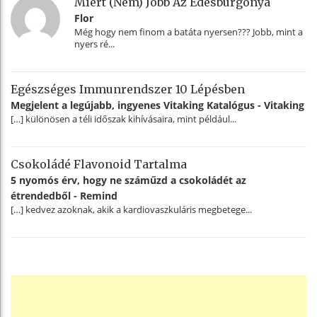
Miért (nem) Jobb Az Édesburgonya
Flor
Még hogy nem finom a batáta nyersen??? Jobb, mint a
nyers ré...
Egészséges Immunrendszer 10 Lépésben
Megjelent a legújabb, ingyenes Vitaking Katalógus - Vitaking
[…] különösen a téli időszak kihívásaira, mint például...
Csokoládé Flavonoid Tartalma
5 nyomós érv, hogy ne száműzd a csokoládét az
étrendedből - Remind
[…] kedvez azoknak, akik a kardiovaszkuláris megbetege...