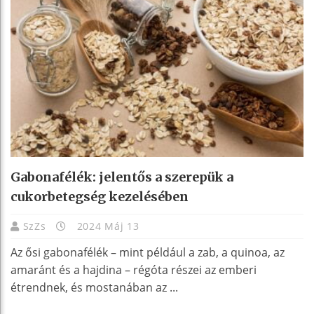
Gabonafélék: jelentős a szerepük a
cukorbetegség kezelésében
SzZs
2024 Máj 13
Az ősi gabonafélék – mint például a zab, a quinoa, az
amaránt és a hajdina – régóta részei az emberi
étrendnek, és mostanában az ...