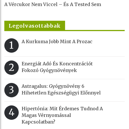
A Vércukor Nem Viccel – És A Tested Sem
Legolvasottabbak
A Kurkuma Jobb Mint A Prozac
1
Energiát Adó És Koncentrációt
2
Fokozó Gyógynövények
Astragalus: Gyógynövény 6
3
Hihetetlen Egészségügyi Előnnyel
Hipertónia: Mit Érdemes Tudnod A
4
Magas Vérnyomással
Kapcsolatban?