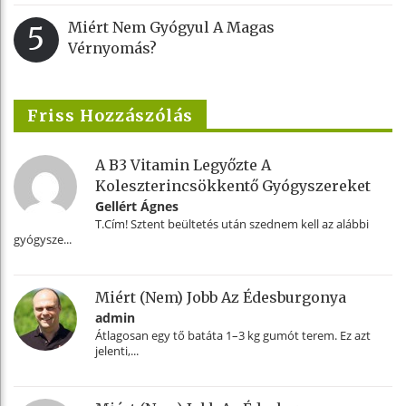
Miért Nem Gyógyul A Magas
5
Vérnyomás?
Friss Hozzászólás
A B3 Vitamin Legyőzte A
Koleszterincsökkentő Gyógyszereket
Gellért Ágnes
T.Cím! Sztent beültetés után szednem kell az alábbi
gyógysze...
Miért (nem) Jobb Az Édesburgonya
admin
Átlagosan egy tő batáta 1–3 kg gumót terem. Ez azt
jelenti,...