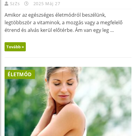
SzZs
2025 Máj 27
Amikor az egészséges életmódról beszélünk,
legtöbbször a vitaminok, a mozgás vagy a megfelelő
étrend és alvás kerül előtérbe. Ám van egy leg ...
Tovább »
ÉLETMÓD