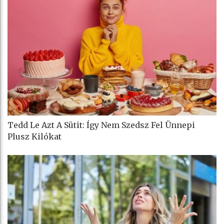
Tedd Le Azt A Sütit: Így Nem Szedsz Fel Ünnepi
Plusz Kilókat