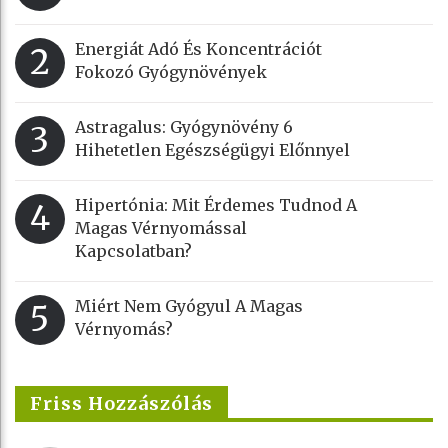
Energiát Adó És Koncentrációt
2
Fokozó Gyógynövények
Astragalus: Gyógynövény 6
3
Hihetetlen Egészségügyi Előnnyel
Hipertónia: Mit Érdemes Tudnod A
4
Magas Vérnyomással
Kapcsolatban?
Miért Nem Gyógyul A Magas
5
Vérnyomás?
Friss Hozzászólás