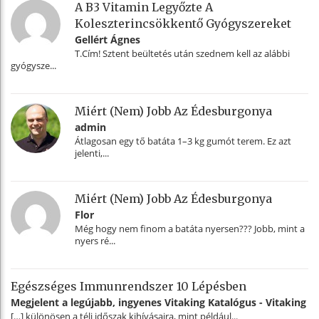
A B3 Vitamin Legyőzte A
Koleszterincsökkentő Gyógyszereket
Gellért Ágnes
T.Cím! Sztent beültetés után szednem kell az alábbi
gyógysze...
Miért (nem) Jobb Az Édesburgonya
admin
Átlagosan egy tő batáta 1–3 kg gumót terem. Ez azt
jelenti,...
Miért (nem) Jobb Az Édesburgonya
Flor
Még hogy nem finom a batáta nyersen??? Jobb, mint a
nyers ré...
Egészséges Immunrendszer 10 Lépésben
Megjelent a legújabb, ingyenes Vitaking Katalógus - Vitaking
[…] különösen a téli időszak kihívásaira, mint például...