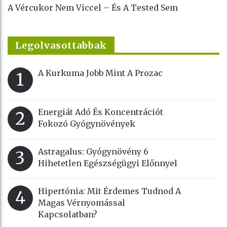
A Vércukor Nem Viccel – És A Tested Sem
Legolvasottabbak
A Kurkuma Jobb Mint A Prozac
1
Energiát Adó És Koncentrációt
2
Fokozó Gyógynövények
Astragalus: Gyógynövény 6
3
Hihetetlen Egészségügyi Előnnyel
Hipertónia: Mit Érdemes Tudnod A
4
Magas Vérnyomással
Kapcsolatban?