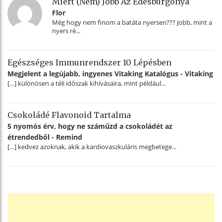
Miért (nem) Jobb Az Édesburgonya
Flor
Még hogy nem finom a batáta nyersen??? Jobb, mint a
nyers ré...
Egészséges Immunrendszer 10 Lépésben
Megjelent a legújabb, ingyenes Vitaking Katalógus - Vitaking
[…] különösen a téli időszak kihívásaira, mint például...
Csokoládé Flavonoid Tartalma
5 nyomós érv, hogy ne száműzd a csokoládét az
étrendedből - Remind
[…] kedvez azoknak, akik a kardiovaszkuláris megbetege...