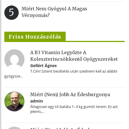
Miért Nem Gyógyul A Magas
5
Vérnyomás?
Friss Hozzászólás
A B3 Vitamin Legyőzte A
Koleszterincsökkentő Gyógyszereket
Gellért Ágnes
T.Cím! Sztent beültetés után szednem kell az alábbi
gyógysze...
Miért (nem) Jobb Az Édesburgonya
admin
Átlagosan egy tő batáta 1–3 kg gumót terem. Ez azt
jelenti,...