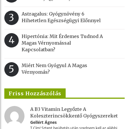
Astragalus: Gyógynövény 6
3
Hihetetlen Egészségügyi Előnnyel
Hipertónia: Mit Érdemes Tudnod A
4
Magas Vérnyomással
Kapcsolatban?
Miért Nem Gyógyul A Magas
5
Vérnyomás?
Friss Hozzászólás
A B3 Vitamin Legyőzte A
Koleszterincsökkentő Gyógyszereket
Gellért Ágnes
T.Cím! Sztent beültetés után szednem kell az alábbi