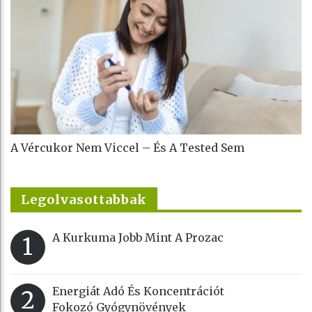
A Vércukor Nem Viccel – És A Tested Sem
Legolvasottabbak
A Kurkuma Jobb Mint A Prozac
1
Energiát Adó És Koncentrációt
2
Fokozó Gyógynövények