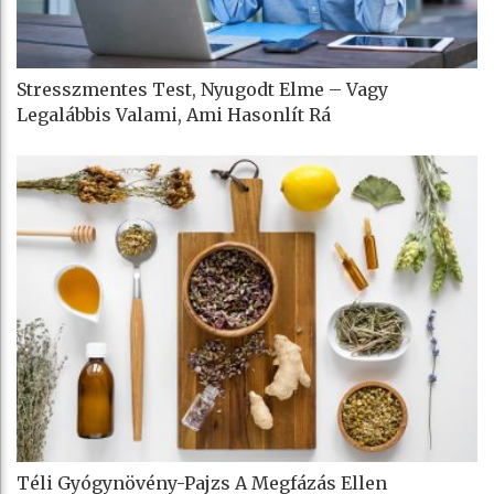
Stresszmentes Test, Nyugodt Elme – Vagy
Legalábbis Valami, Ami Hasonlít Rá
Téli Gyógynövény-Pajzs A Megfázás Ellen