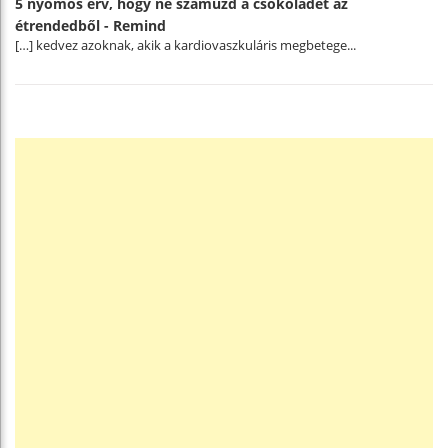
5 nyomós érv, hogy ne száműzd a csokoládét az
étrendedből - Remind
[…] kedvez azoknak, akik a kardiovaszkuláris megbetege...