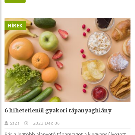
HÍREK
6 hihetetlenül gyakori tápanyaghiány
SzZs
2023 Dec 06
Bár a legtöbb alapvető tápanyagot a kiegyensúlyozott