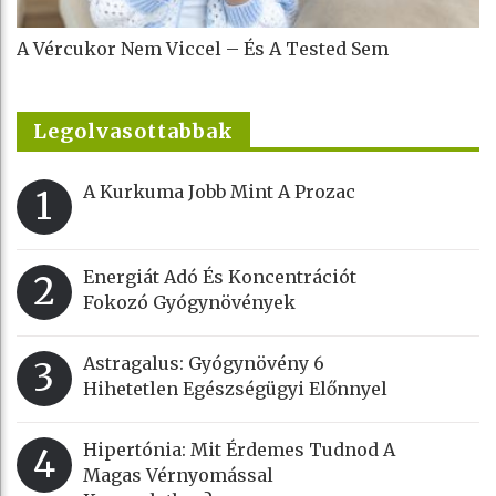
A Vércukor Nem Viccel – És A Tested Sem
Legolvasottabbak
A Kurkuma Jobb Mint A Prozac
1
Energiát Adó És Koncentrációt
2
Fokozó Gyógynövények
Astragalus: Gyógynövény 6
3
Hihetetlen Egészségügyi Előnnyel
Hipertónia: Mit Érdemes Tudnod A
4
Magas Vérnyomással