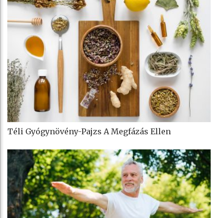
Téli Gyógynövény-Pajzs A Megfázás Ellen