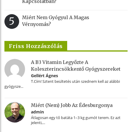
Kapcsolatban?
Miért Nem Gyógyul A Magas
5
Vérnyomás?
Friss Hozzászólás
A B3 Vitamin Legyőzte A
Koleszterincsökkentő Gyógyszereket
Gellért Ágnes
T.Cím! Sztent beültetés után szednem kell az alábbi
gyógysze...
Miért (nem) Jobb Az Édesburgonya
admin
Átlagosan egy tő batáta 1–3 kg gumót terem. Ez azt
jelenti,...