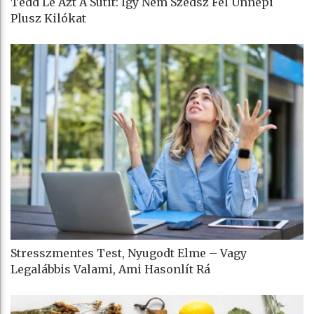
Tedd Le Azt A Sütit: Így Nem Szedsz Fel Ünnepi
Plusz Kilókat
Stresszmentes Test, Nyugodt Elme – Vagy
Legalábbis Valami, Ami Hasonlít Rá