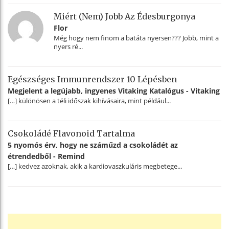
Miért (nem) Jobb Az Édesburgonya
Flor
Még hogy nem finom a batáta nyersen??? Jobb, mint a
nyers ré...
Egészséges Immunrendszer 10 Lépésben
Megjelent a legújabb, ingyenes Vitaking Katalógus - Vitaking
[…] különösen a téli időszak kihívásaira, mint például...
Csokoládé Flavonoid Tartalma
5 nyomós érv, hogy ne száműzd a csokoládét az
étrendedből - Remind
[…] kedvez azoknak, akik a kardiovaszkuláris megbetege...