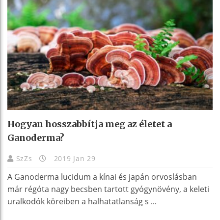
Hogyan hosszabbítja meg az életet a
Ganoderma?
SzZs
2019 Jan 29
A Ganoderma lucidum a kínai és japán orvoslásban
már régóta nagy becsben tartott gyógynövény, a keleti
uralkodók köreiben a halhatatlanság s ...