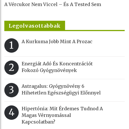
A Vércukor Nem Viccel – És A Tested Sem
Legolvasottabbak
A Kurkuma Jobb Mint A Prozac
1
Energiát Adó És Koncentrációt
2
Fokozó Gyógynövények
Astragalus: Gyógynövény 6
3
Hihetetlen Egészségügyi Előnnyel
Hipertónia: Mit Érdemes Tudnod A
4
Magas Vérnyomással
Kapcsolatban?