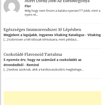
Miért (nem) Jobb Az Édesburgonya
Flor
Még hogy nem finom a batáta nyersen??? Jobb, mint a
nyers ré...
Egészséges Immunrendszer 10 Lépésben
Megjelent a legújabb, ingyenes Vitaking Katalógus - Vitaking
[…] különösen a téli időszak kihívásaira, mint például...
Csokoládé Flavonoid Tartalma
5 nyomós érv, hogy ne száműzd a csokoládét az
étrendedből - Remind
[…] kedvez azoknak, akik a kardiovaszkuláris megbetege...