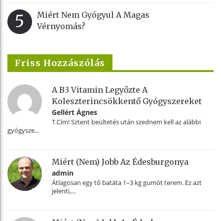
Miért Nem Gyógyul A Magas
5
Vérnyomás?
Friss Hozzászólás
A B3 Vitamin Legyőzte A
Koleszterincsökkentő Gyógyszereket
Gellért Ágnes
T.Cím! Sztent beültetés után szednem kell az alábbi
gyógysze...
Miért (nem) Jobb Az Édesburgonya
admin
Átlagosan egy tő batáta 1–3 kg gumót terem. Ez azt
jelenti,...