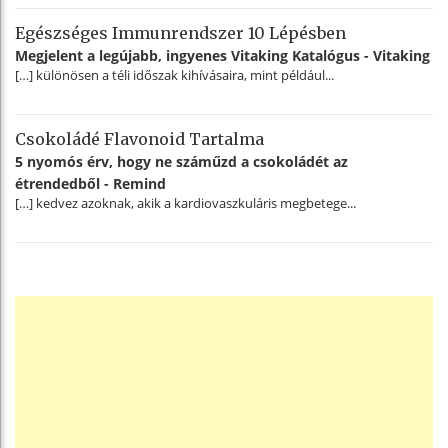
Egészséges Immunrendszer 10 Lépésben
Megjelent a legújabb, ingyenes Vitaking Katalógus - Vitaking
[…] különösen a téli időszak kihívásaira, mint például...
Csokoládé Flavonoid Tartalma
5 nyomós érv, hogy ne száműzd a csokoládét az
étrendedből - Remind
[…] kedvez azoknak, akik a kardiovaszkuláris megbetege...