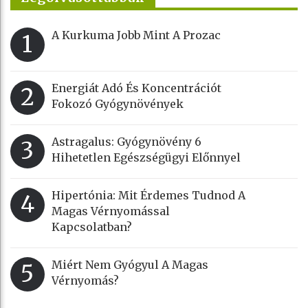
A Kurkuma Jobb Mint A Prozac
1
Energiát Adó És Koncentrációt
2
Fokozó Gyógynövények
Astragalus: Gyógynövény 6
3
Hihetetlen Egészségügyi Előnnyel
Hipertónia: Mit Érdemes Tudnod A
4
Magas Vérnyomással
Kapcsolatban?
Miért Nem Gyógyul A Magas
5
Vérnyomás?