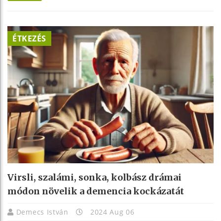
ÉTKEZÉS
Virsli, szalámi, sonka, kolbász drámai
módon növelik a demencia kockázatát
Demecs István
2024 Aug 06