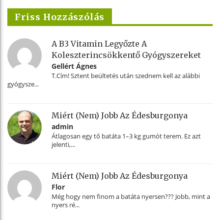
Friss Hozzászólás
A B3 Vitamin Legyőzte A
Koleszterincsökkentő Gyógyszereket
Gellért Ágnes
T.Cím! Sztent beültetés után szednem kell az alábbi
gyógysze...
Miért (nem) Jobb Az Édesburgonya
admin
Átlagosan egy tő batáta 1–3 kg gumót terem. Ez azt
jelenti,...
Miért (nem) Jobb Az Édesburgonya
Flor
Még hogy nem finom a batáta nyersen??? Jobb, mint a
nyers ré...