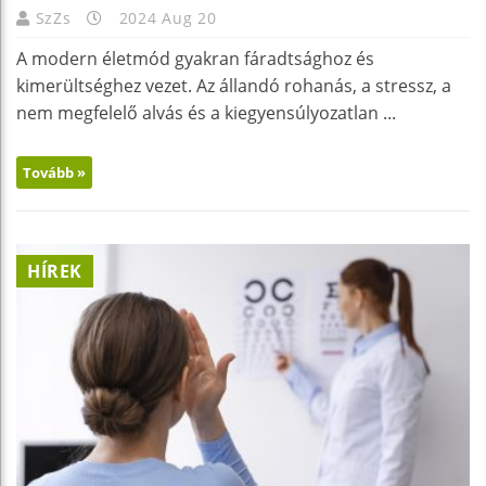
SzZs
2024 Aug 20
A modern életmód gyakran fáradtsághoz és
kimerültséghez vezet. Az állandó rohanás, a stressz, a
nem megfelelő alvás és a kiegyensúlyozatlan ...
Tovább »
HÍREK