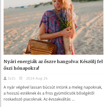
Nyári energiák az őszre hangolva: Készülj fel
őszi hónapokra!
SzZs
2024 Aug 26
A nyár végével lassan búcsút intünk a meleg napoknak,
a hosszú estéknek és a friss gyümölcsök bőségétől
roskadozó piacoknak. Az évszakváltás ...