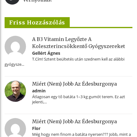
Friss Hozzászólás
A B3 Vitamin Legyőzte A
Koleszterincsökkentő Gyógyszereket
Gellért Ágnes
T.Cím! Sztent beültetés után szednem kell az alábbi
gyógysze...
Miért (nem) Jobb Az Édesburgonya
admin
Átlagosan egy tő batáta 1–3 kg gumót terem. Ez azt
jelenti,...
Miért (nem) Jobb Az Édesburgonya
Flor
Még hogy nem finom a batáta nyersen??? Jobb, mint a