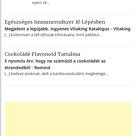
nyers ré...
Egészséges Immunrendszer 10 Lépésben
Megjelent a legújabb, ingyenes Vitaking Katalógus - Vitaking
[…] különösen a téli időszak kihívásaira, mint például...
Csokoládé Flavonoid Tartalma
5 nyomós érv, hogy ne száműzd a csokoládét az
étrendedből - Remind
[…] kedvez azoknak, akik a kardiovaszkuláris megbetege...