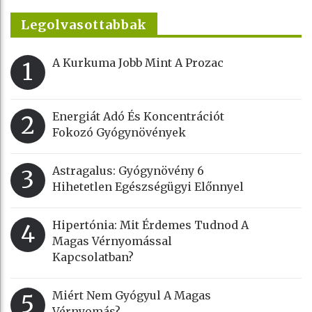
Legolvasottabbak
A Kurkuma Jobb Mint A Prozac
1
Energiát Adó És Koncentrációt
2
Fokozó Gyógynövények
Astragalus: Gyógynövény 6
3
Hihetetlen Egészségügyi Előnnyel
Hipertónia: Mit Érdemes Tudnod A
4
Magas Vérnyomással
Kapcsolatban?
Miért Nem Gyógyul A Magas
5
Vérnyomás?