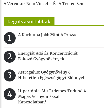
A Vércukor Nem Viccel – És A Tested Sem
Legolvasottabbak
A Kurkuma Jobb Mint A Prozac
1
Energiát Adó És Koncentrációt
2
Fokozó Gyógynövények
Astragalus: Gyógynövény 6
3
Hihetetlen Egészségügyi Előnnyel
Hipertónia: Mit Érdemes Tudnod A
4
Magas Vérnyomással
Kapcsolatban?