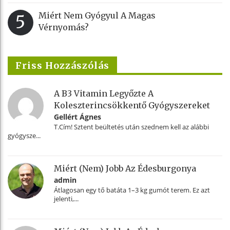
Miért Nem Gyógyul A Magas
5
Vérnyomás?
Friss Hozzászólás
A B3 Vitamin Legyőzte A
Koleszterincsökkentő Gyógyszereket
Gellért Ágnes
T.Cím! Sztent beültetés után szednem kell az alábbi
gyógysze...
Miért (nem) Jobb Az Édesburgonya
admin
Átlagosan egy tő batáta 1–3 kg gumót terem. Ez azt
jelenti,...