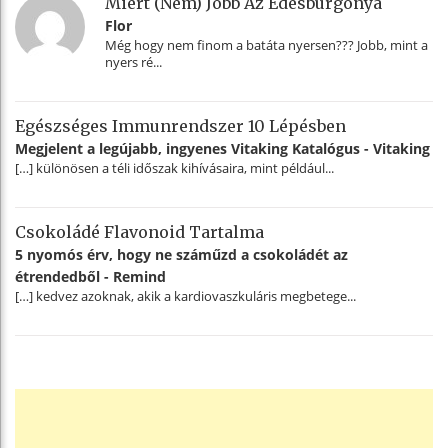
Miért (nem) Jobb Az Édesburgonya
Flor
Még hogy nem finom a batáta nyersen??? Jobb, mint a
nyers ré...
Egészséges Immunrendszer 10 Lépésben
Megjelent a legújabb, ingyenes Vitaking Katalógus - Vitaking
[…] különösen a téli időszak kihívásaira, mint például...
Csokoládé Flavonoid Tartalma
5 nyomós érv, hogy ne száműzd a csokoládét az
étrendedből - Remind
[…] kedvez azoknak, akik a kardiovaszkuláris megbetege...