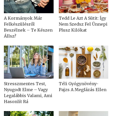
A Kormányok Már
Tedd Le Azt A Sütit: Így
Felkészülésről
Nem Szedsz Fel Ünnepi
Beszélnek – Te Készen
Plusz Kilókat
Állsz?
Stresszmentes Test,
Téli Gyógynövény-
Nyugodt Elme – Vagy
Pajzs A Megfázás Ellen
Legalábbis Valami, Ami
Hasonlít Rá