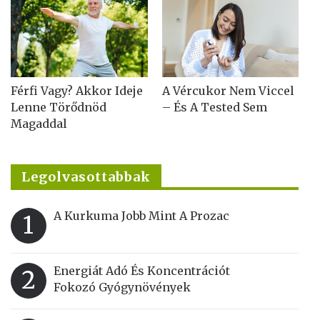
Férfi Vagy? Akkor Ideje
A Vércukor Nem Viccel
Lenne Törődnöd
– És A Tested Sem
Magaddal
Legolvasottabbak
A Kurkuma Jobb Mint A Prozac
1
Energiát Adó És Koncentrációt
2
Fokozó Gyógynövények