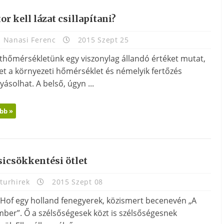
r kell lázat csillapítani?
. Nanasi Ferenc
2015 Szept 25
sthőmérsékletünk egy viszonylag állandó értéket mutat,
et a környezeti hőmérséklet és némelyik fertőzés
yásolhat. A belső, úgyn ...
bb »
sicsökkentési ötlet
turhirek
2015 Szept 08
Hof egy holland fenegyerek, közismert becenevén „A
mber”. Ő a szélsőségesek közt is szélsőségesnek