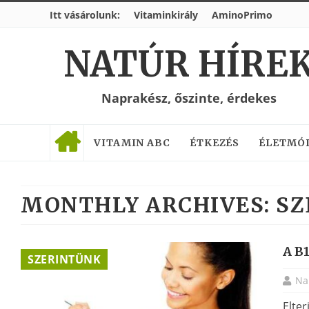
Itt vásárolunk:
Vitaminkirály
AminoPrimo
NATÚR HÍRE
Naprakész, őszinte, érdekes
VITAMIN ABC
ÉTKEZÉS
ÉLETMÓ
MONTHLY ARCHIVES:
SZ
A B1
SZERINTÜNK
Na
Elter