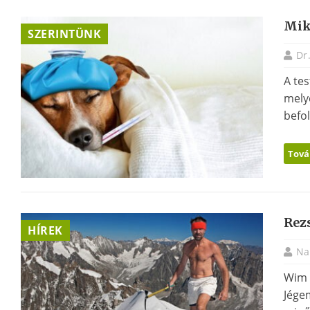
Miko
SZERINTÜNK
Dr
A te
mely
befol
Tová
Rez
HÍREK
Na
Wim 
Jége