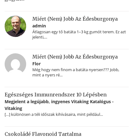
Miért (nem) Jobb Az Édesburgonya
admin
Átlagosan egy tő batáta 1–3 kg gumót terem. Ez azt
jelenti,...
Miért (nem) Jobb Az Édesburgonya
Flor
Még hogy nem finom a batáta nyersen??? Jobb,
mint a nyers ré...
Egészséges Immunrendszer 10 Lépésben
Megjelent a legújabb, ingyenes Vitaking Katalógus -
Vitaking
[…] különösen a téli időszak kihívásaira, mint például...
Csokoládé Flavonoid Tartalma