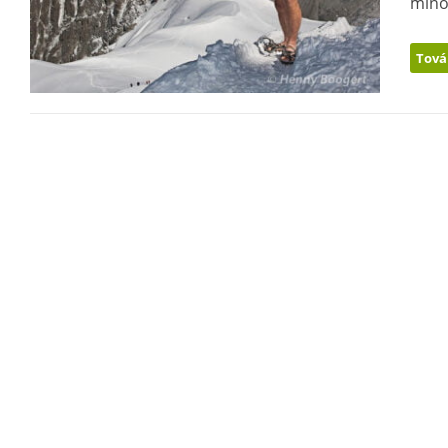
minős
Tová