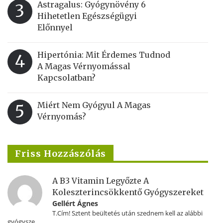
Astragalus: Gyógynövény 6
3
Hihetetlen Egészségügyi
Előnnyel
Hipertónia: Mit Érdemes Tudnod
4
A Magas Vérnyomással
Kapcsolatban?
Miért Nem Gyógyul A Magas
5
Vérnyomás?
Friss Hozzászólás
A B3 Vitamin Legyőzte A
Koleszterincsökkentő Gyógyszereket
Gellért Ágnes
T.Cím! Sztent beültetés után szednem kell az alábbi
gyógysze...