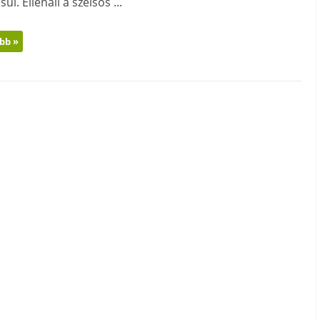
ül. Ellenáll a szélsős ...
bb »