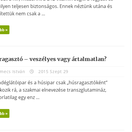
 ilyen teljesen biztonságos. Ennek néztünk utána és
ítettük nem csak a ...
bb »
ragasztó – veszélyes vagy ártalmatlan?
mecs István
2015 Szept 29
ndéglátóipar és a húsipar csak „húsragasztóként”
kozik rá, a szakmai elnevezése transzglutamináz,
rlatilag egy enz ...
bb »