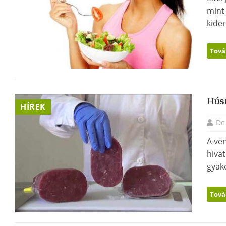
mint
kider
Tová
Hús
HÍREK
De
A ve
hivat
gyako
Tová