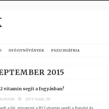
K
D
GYÓGYNÖVÉNYEK
PSZICHIÁTRIA
EPTEMBER 2015
2 vitamin segít a fogyásban?
turhirek
2015 Szept 29
jedt a hír, miszerint a B12 vitamin segíti a fogyást és