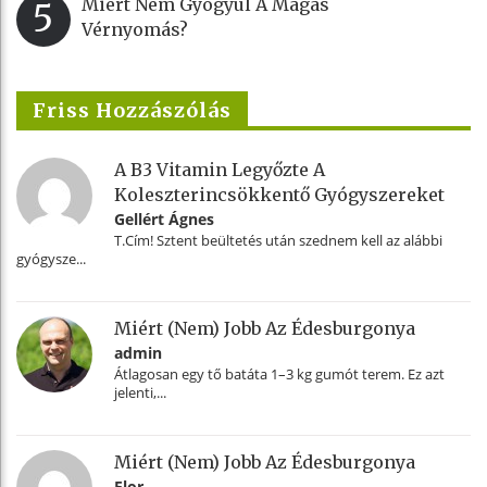
Miért Nem Gyógyul A Magas
5
Vérnyomás?
Friss Hozzászólás
A B3 Vitamin Legyőzte A
Koleszterincsökkentő Gyógyszereket
Gellért Ágnes
T.Cím! Sztent beültetés után szednem kell az alábbi
gyógysze...
Miért (nem) Jobb Az Édesburgonya
admin
Átlagosan egy tő batáta 1–3 kg gumót terem. Ez azt
jelenti,...
Miért (nem) Jobb Az Édesburgonya
Flor