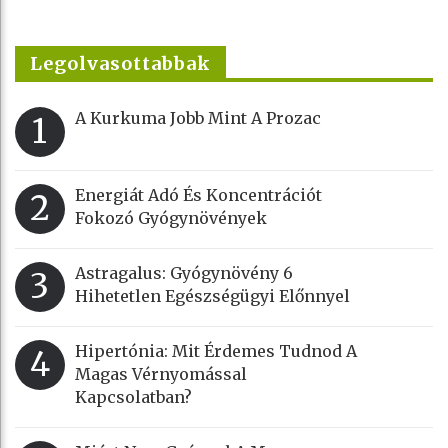
Legolvasottabbak
A Kurkuma Jobb Mint A Prozac
1
Energiát Adó És Koncentrációt
2
Fokozó Gyógynövények
Astragalus: Gyógynövény 6
3
Hihetetlen Egészségügyi Előnnyel
Hipertónia: Mit Érdemes Tudnod A
4
Magas Vérnyomással
Kapcsolatban?