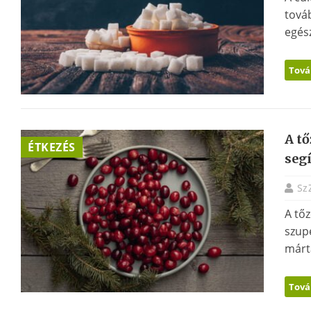
tová
egész
Tová
A t
ÉTKEZÉS
seg
Sz
A tő
szupe
márt
Tová