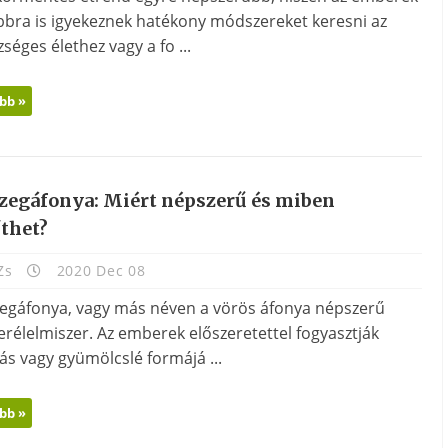
bbra is igyekeznek hatékony módszereket keresni az
séges élethez vagy a fo ...
bb »
őzegáfonya: Miért népszerű és miben
íthet?
Zs
2020 Dec 08
zegáfonya, vagy más néven a vörös áfonya népszerű
rélelmiszer. Az emberek előszeretettel fogyasztják
ás vagy gyümölcslé formájá ...
bb »