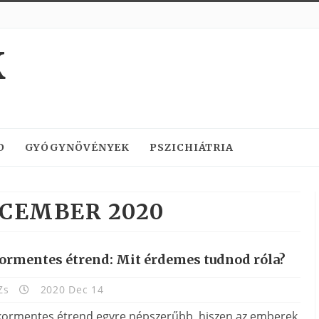
K
D
GYÓGYNÖVÉNYEK
PSZICHIÁTRIA
CEMBER 2020
ormentes étrend: Mit érdemes tudnod róla?
Zs
2020 Dec 14
kormentes étrend egyre népszerűbb, hiszen az emberek