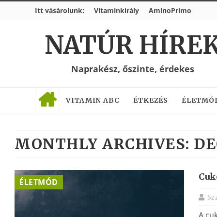
Itt vásárolunk:
Vitaminkirály
AminoPrimo
NATÚR HÍRE
Naprakész, őszinte, érdekes
VITAMIN ABC
ÉTKEZÉS
ÉLETMÓ
MONTHLY ARCHIVES:
DE
Cuk
ÉLETMÓD
Sz
A cu