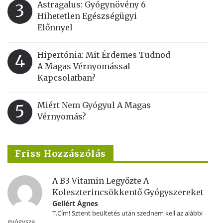
Astragalus: Gyógynövény 6
3
Hihetetlen Egészségügyi
Előnnyel
Hipertónia: Mit Érdemes Tudnod
4
A Magas Vérnyomással
Kapcsolatban?
Miért Nem Gyógyul A Magas
5
Vérnyomás?
Friss Hozzászólás
A B3 Vitamin Legyőzte A
Koleszterincsökkentő Gyógyszereket
Gellért Ágnes
T.Cím! Sztent beültetés után szednem kell az alábbi
gyógysze...