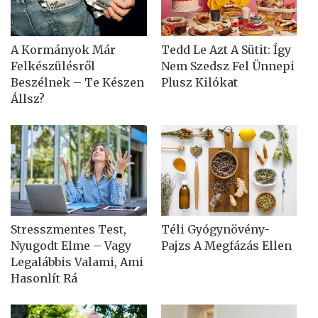
A Kormányok Már
Tedd Le Azt A Sütit: Így
Felkészülésről
Nem Szedsz Fel Ünnepi
Beszélnek – Te Készen
Plusz Kilókat
Állsz?
Stresszmentes Test,
Téli Gyógynövény-
Nyugodt Elme – Vagy
Pajzs A Megfázás Ellen
Legalábbis Valami, Ami
Hasonlít Rá