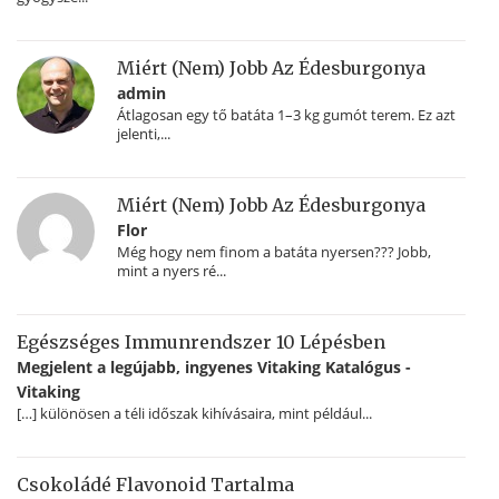
Miért (nem) Jobb Az Édesburgonya
admin
Átlagosan egy tő batáta 1–3 kg gumót terem. Ez azt
jelenti,...
Miért (nem) Jobb Az Édesburgonya
Flor
Még hogy nem finom a batáta nyersen??? Jobb,
mint a nyers ré...
Egészséges Immunrendszer 10 Lépésben
Megjelent a legújabb, ingyenes Vitaking Katalógus -
Vitaking
[…] különösen a téli időszak kihívásaira, mint például...
Csokoládé Flavonoid Tartalma