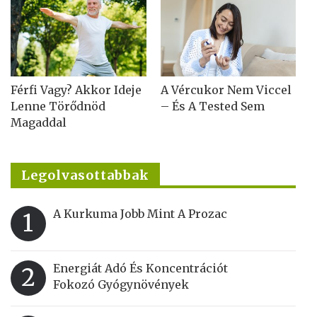
Férfi Vagy? Akkor Ideje
A Vércukor Nem Viccel
Lenne Törődnöd
– És A Tested Sem
Magaddal
Legolvasottabbak
A Kurkuma Jobb Mint A Prozac
1
Energiát Adó És Koncentrációt
2
Fokozó Gyógynövények