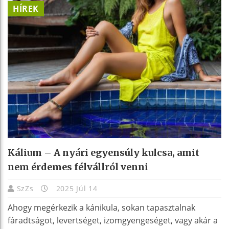
HÍREK
Kálium – A nyári egyensúly kulcsa, amit
nem érdemes félvállról venni
SzZs
2025 Júl 14
Ahogy megérkezik a kánikula, sokan tapasztalnak
fáradtságot, levertséget, izomgyengeséget, vagy akár a