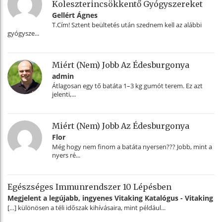
Koleszterincsökkentő Gyógyszereket
Gellért Ágnes
T.Cím! Sztent beültetés után szednem kell az alábbi
gyógysze...
Miért (nem) Jobb Az Édesburgonya
admin
Átlagosan egy tő batáta 1–3 kg gumót terem. Ez azt
jelenti,...
Miért (nem) Jobb Az Édesburgonya
Flor
Még hogy nem finom a batáta nyersen??? Jobb, mint a
nyers ré...
Egészséges Immunrendszer 10 Lépésben
Megjelent a legújabb, ingyenes Vitaking Katalógus - Vitaking
[…] különösen a téli időszak kihívásaira, mint például...