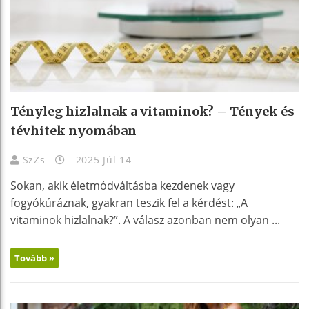
Tényleg hizlalnak a vitaminok? – Tények és
tévhitek nyomában
SzZs
2025 Júl 14
Sokan, akik életmódváltásba kezdenek vagy
fogyókúráznak, gyakran teszik fel a kérdést: „A
vitaminok hizlalnak?”. A válasz azonban nem olyan ...
Tovább »