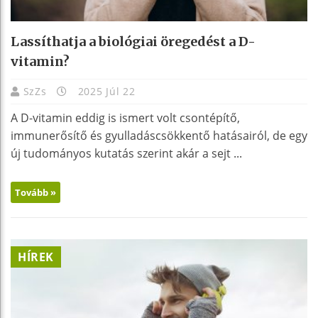
Lassíthatja a biológiai öregedést a D-
vitamin?
SzZs
2025 Júl 22
A D-vitamin eddig is ismert volt csontépítő,
immunerősítő és gyulladáscsökkentő hatásairól, de egy
új tudományos kutatás szerint akár a sejt ...
Tovább »
HÍREK