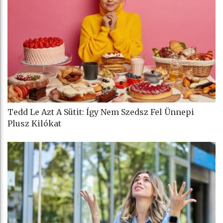
Tedd Le Azt A Sütit: Így Nem Szedsz Fel Ünnepi
Plusz Kilókat