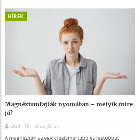
HÍREK
Magnéziumfajták nyomában – melyik mire
jó?
SzZs
2025 Júl 21
A magnézium az egyik legismertebb és legtöbbet