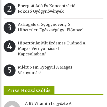
Energiát Adó És Koncentrációt
2
Fokozó Gyógynövények
Astragalus: Gyógynövény 6
3
Hihetetlen Egészségügyi Előnnyel
Hipertónia: Mit Érdemes Tudnod A
4
Magas Vérnyomással
Kapcsolatban?
Miért Nem Gyógyul A Magas
5
Vérnyomás?
Friss Hozzászólás
A B3 Vitamin Legyőzte A