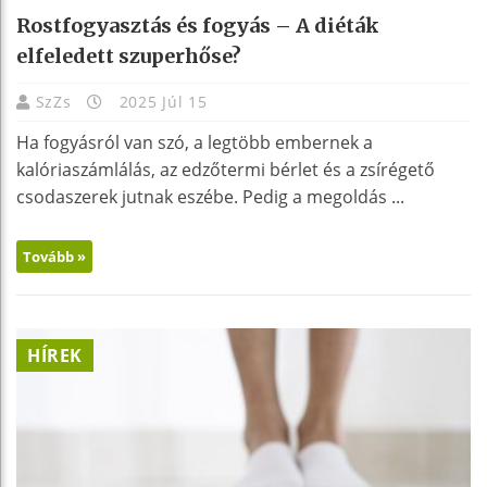
Rostfogyasztás és fogyás – A diéták
elfeledett szuperhőse?
SzZs
2025 Júl 15
Ha fogyásról van szó, a legtöbb embernek a
kalóriaszámlálás, az edzőtermi bérlet és a zsírégető
csodaszerek jutnak eszébe. Pedig a megoldás ...
Tovább »
HÍREK