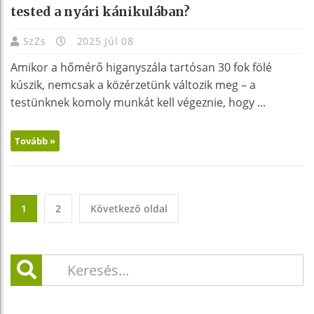
tested a nyári kánikulában?
SzZs
2025 Júl 08
Amikor a hőmérő higanyszála tartósan 30 fok fölé
kúszik, nemcsak a közérzetünk változik meg – a
testünknek komoly munkát kell végeznie, hogy ...
Tovább »
1
2
Következő oldal