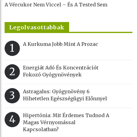
A Vércukor Nem Viccel – És A Tested Sem
Legolvasottabbak
A Kurkuma Jobb Mint A Prozac
1
Energiát Adó És Koncentrációt
2
Fokozó Gyógynövények
Astragalus: Gyógynövény 6
3
Hihetetlen Egészségügyi Előnnyel
Hipertónia: Mit Érdemes Tudnod A
4
Magas Vérnyomással
Kapcsolatban?