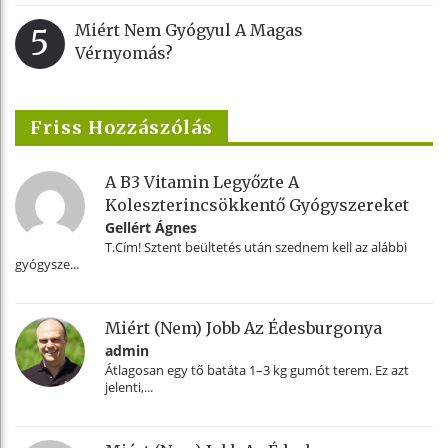
Miért Nem Gyógyul A Magas
5
Vérnyomás?
Friss Hozzászólás
A B3 Vitamin Legyőzte A
Koleszterincsökkentő Gyógyszereket
Gellért Ágnes
T.Cím! Sztent beültetés után szednem kell az alábbi
gyógysze...
Miért (nem) Jobb Az Édesburgonya
admin
Átlagosan egy tő batáta 1–3 kg gumót terem. Ez azt
jelenti,...