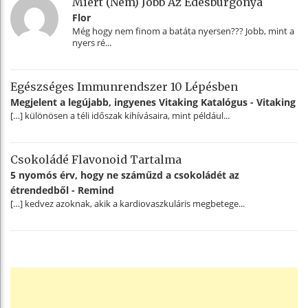
Miért (nem) Jobb Az Édesburgonya
Flor
Még hogy nem finom a batáta nyersen??? Jobb, mint a
nyers ré...
Egészséges Immunrendszer 10 Lépésben
Megjelent a legújabb, ingyenes Vitaking Katalógus - Vitaking
[…] különösen a téli időszak kihívásaira, mint például...
Csokoládé Flavonoid Tartalma
5 nyomós érv, hogy ne száműzd a csokoládét az
étrendedből - Remind
[…] kedvez azoknak, akik a kardiovaszkuláris megbetege...