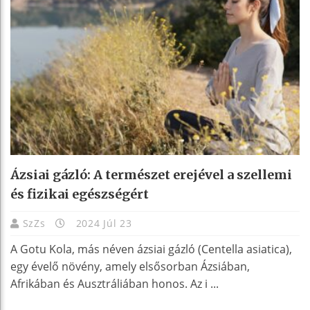
Ázsiai gázló: A természet erejével a szellemi
és fizikai egészségért
SzZs
2024 Júl 23
A Gotu Kola, más néven ázsiai gázló (Centella asiatica),
egy évelő növény, amely elsősorban Ázsiában,
Afrikában és Ausztráliában honos. Az i ...