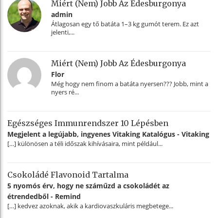
Miért (nem) Jobb Az Édesburgonya
admin
Átlagosan egy tő batáta 1–3 kg gumót terem. Ez azt
jelenti,...
Miért (nem) Jobb Az Édesburgonya
Flor
Még hogy nem finom a batáta nyersen??? Jobb, mint a
nyers ré...
Egészséges Immunrendszer 10 Lépésben
Megjelent a legújabb, ingyenes Vitaking Katalógus - Vitaking
[…] különösen a téli időszak kihívásaira, mint például...
Csokoládé Flavonoid Tartalma
5 nyomós érv, hogy ne száműzd a csokoládét az
étrendedből - Remind
[…] kedvez azoknak, akik a kardiovaszkuláris megbetege...