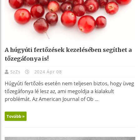
A húgyúti fertőzések kezelésében segíthet a
tőzegáfonya is!
SzZs
2024 Ápr 08
Húgyúti fertőzés esetén nem teljesen biztos, hogy üveg
tőzegáfonya lé lesz az, ami megoldja a kialakult
problémát. Az American Journal of Ob ...
Tovább »