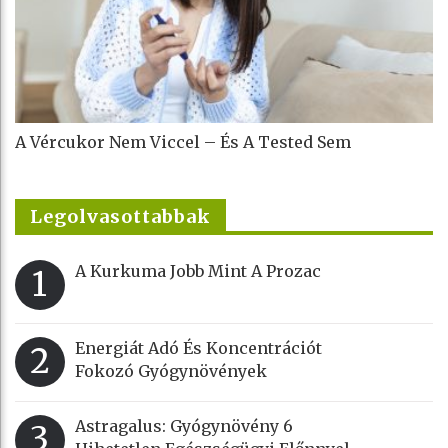
A Vércukor Nem Viccel – És A Tested Sem
Legolvasottabbak
A Kurkuma Jobb Mint A Prozac
1
Energiát Adó És Koncentrációt
2
Fokozó Gyógynövények
Astragalus: Gyógynövény 6
3