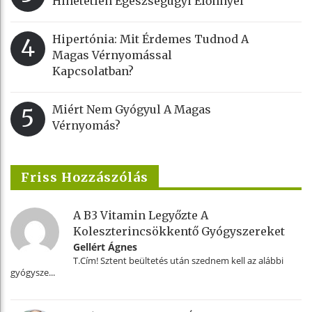
Hihetetlen Egészségügyi Előnnyel
Hipertónia: Mit Érdemes Tudnod A
4
Magas Vérnyomással
Kapcsolatban?
Miért Nem Gyógyul A Magas
5
Vérnyomás?
Friss Hozzászólás
A B3 Vitamin Legyőzte A
Koleszterincsökkentő Gyógyszereket
Gellért Ágnes
T.Cím! Sztent beültetés után szednem kell az alábbi
gyógysze...