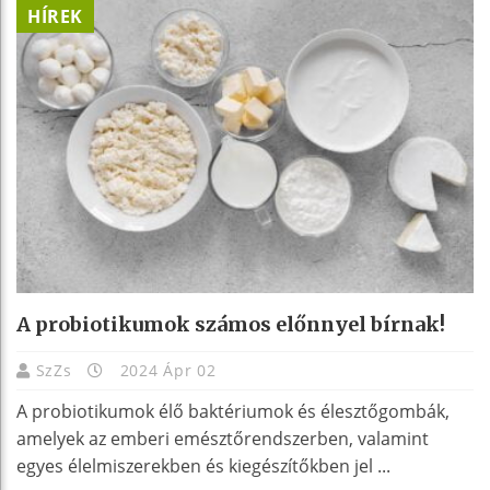
HÍREK
A probiotikumok számos előnnyel bírnak!
SzZs
2024 Ápr 02
A probiotikumok élő baktériumok és élesztőgombák,
amelyek az emberi emésztőrendszerben, valamint
egyes élelmiszerekben és kiegészítőkben jel ...