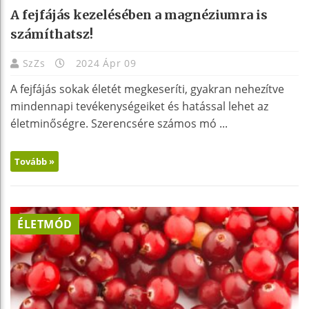
A fejfájás kezelésében a magnéziumra is
számíthatsz!
SzZs
2024 Ápr 09
A fejfájás sokak életét megkeseríti, gyakran nehezítve
mindennapi tevékenységeiket és hatással lehet az
életminőségre. Szerencsére számos mó ...
Tovább »
ÉLETMÓD