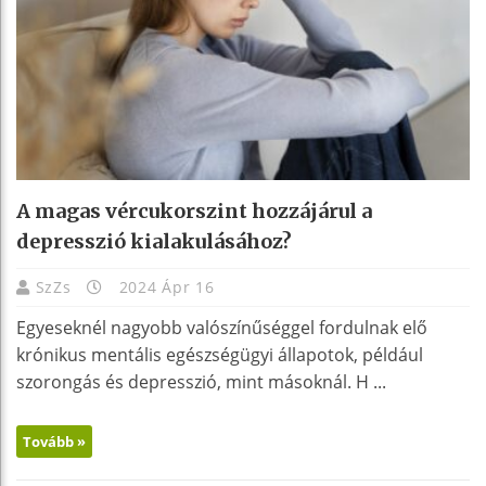
A magas vércukorszint hozzájárul a
depresszió kialakulásához?
SzZs
2024 Ápr 16
Egyeseknél nagyobb valószínűséggel fordulnak elő
krónikus mentális egészségügyi állapotok, például
szorongás és depresszió, mint másoknál. H ...
Tovább »