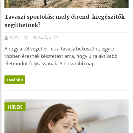
Tavaszi sportolás: mely étrend-kiegészítők
segíthetnek?
SzZs
2024 Ápr 22
Ahogy a tél véget ér, és a tavasz beköszönt, egyre
többen éreznek késztetést arra, hogy újra aktívabb
életmódot folytassanak. A hosszabb nap ...
Tovább »
HÍREK