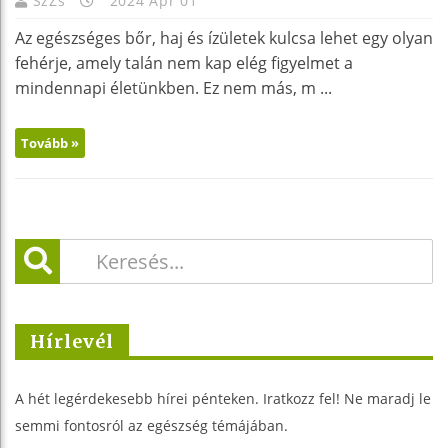
SzZs
2024 Ápr 01
Az egészséges bőr, haj és ízületek kulcsa lehet egy olyan
fehérje, amely talán nem kap elég figyelmet a
mindennapi életünkben. Ez nem más, m ...
Tovább »
Hírlevél
A hét legérdekesebb hírei pénteken. Iratkozz fel! Ne maradj le
semmi fontosról az egészség témájában.