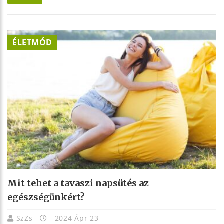
ÉLETMÓD
Mit tehet a tavaszi napsütés az
egészségünkért?
SzZs
2024 Ápr 23