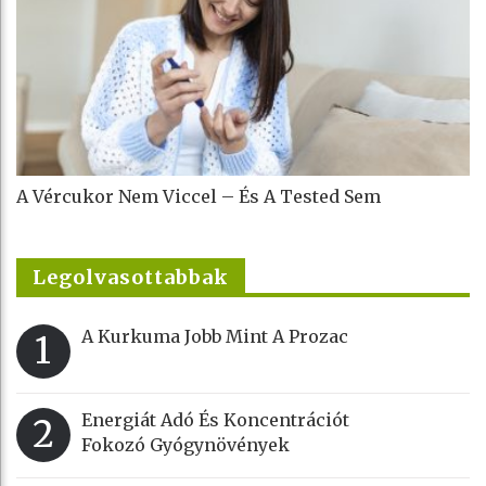
A Vércukor Nem Viccel – És A Tested Sem
Legolvasottabbak
A Kurkuma Jobb Mint A Prozac
1
Energiát Adó És Koncentrációt
2
Fokozó Gyógynövények