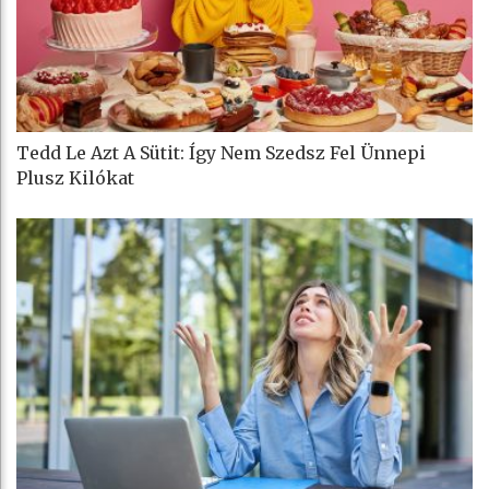
Tedd Le Azt A Sütit: Így Nem Szedsz Fel Ünnepi
Plusz Kilókat