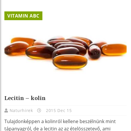
VITAMIN ABC
Lecitin – kolin
Naturhirek
2015 Dec 15
Tulajdonképpen a kolinról kellene beszélnünk mint
tápanyagról, de a lecitin az az ételösszetevő, ami