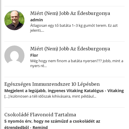
Miért (nem) Jobb Az Édesburgonya
admin
Átlagosan egy tő batáta 1–3 kg gumót terem. Ez azt
jelenti,...
Miért (nem) Jobb Az Édesburgonya
Flor
Még hogy nem finom a batáta nyersen??? Jobb, mint a
nyers ré...
Egészséges Immunrendszer 10 Lépésben
Megjelent a legújabb, ingyenes Vitaking Katalógus - Vitaking
[…] különösen a téli időszak kihívásaira, mint például...
Csokoládé Flavonoid Tartalma
5 nyomós érv, hogy ne száműzd a csokoládét az
étrendedből - Remind