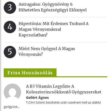
Astragalus: Gyógynövény 6
3
Hihetetlen Egészségügyi Előnnyel
Hipertónia: Mit Érdemes Tudnod A
4
Magas Vérnyomással
Kapcsolatban?
Miért Nem Gyógyul A Magas
5
Vérnyomás?
Friss Hozzászólás
A B3 Vitamin Legyőzte A
Koleszterincsökkentő Gyógyszereket
Gellért Ágnes
T.Cím! Sztent beültetés után szednem kell az alábbi
gyógysze...