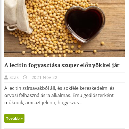
A lecitin fogyasztása szuper előnyökkel jár
SzZs
2021 Nov 22
A lecitin zsírsavakból áll, és sokféle kereskedelmi és
orvosi felhasználásra alkalmas. Emulgeálószerként
működik, ami azt jelenti, hogy szus ...
Tovább »