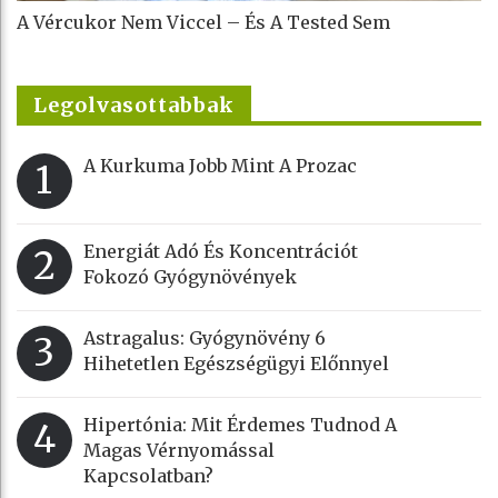
A Vércukor Nem Viccel – És A Tested Sem
Legolvasottabbak
A Kurkuma Jobb Mint A Prozac
1
Energiát Adó És Koncentrációt
2
Fokozó Gyógynövények
Astragalus: Gyógynövény 6
3
Hihetetlen Egészségügyi Előnnyel
Hipertónia: Mit Érdemes Tudnod A
4
Magas Vérnyomással
Kapcsolatban?