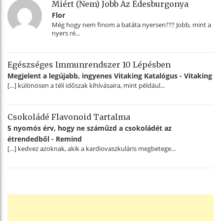
Miért (nem) Jobb Az Édesburgonya
Flor
Még hogy nem finom a batáta nyersen??? Jobb, mint a
nyers ré...
Egészséges Immunrendszer 10 Lépésben
Megjelent a legújabb, ingyenes Vitaking Katalógus - Vitaking
[…] különösen a téli időszak kihívásaira, mint például...
Csokoládé Flavonoid Tartalma
5 nyomós érv, hogy ne száműzd a csokoládét az
étrendedből - Remind
[…] kedvez azoknak, akik a kardiovaszkuláris megbetege...