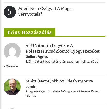
Miért Nem Gyógyul A Magas
5
Vérnyomás?
Friss Hozzászólás
A B3 Vitamin Legyőzte A
Koleszterincsökkentő Gyógyszereket
Gellért Ágnes
T.Cím! Sztent beültetés után szednem kell az alábbi
gyógysze...
Miért (nem) Jobb Az Édesburgonya
admin
Átlagosan egy tő batáta 1–3 kg gumót terem. Ez azt
jelenti,...