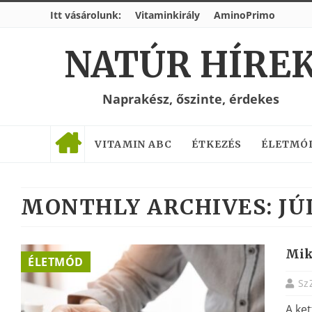
Itt vásárolunk:
Vitaminkirály
AminoPrimo
NATÚR HÍRE
Naprakész, őszinte, érdekes
VITAMIN ABC
ÉTKEZÉS
ÉLETMÓ
MONTHLY ARCHIVES:
JÚ
Mik 
ÉLETMÓD
Sz
A ket