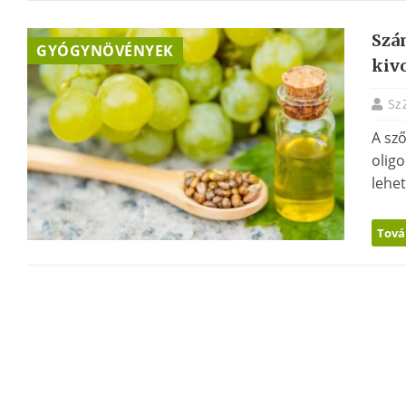
Szá
GYÓGYNÖVÉNYEK
kiv
Sz
A sz
olig
lehet
Tová