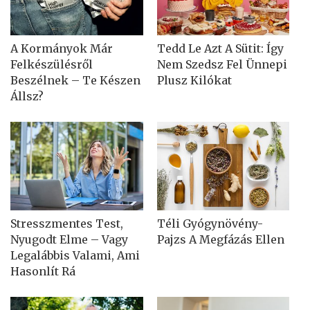
A Kormányok Már
Tedd Le Azt A Sütit: Így
Felkészülésről
Nem Szedsz Fel Ünnepi
Beszélnek – Te Készen
Plusz Kilókat
Állsz?
Stresszmentes Test,
Téli Gyógynövény-
Nyugodt Elme – Vagy
Pajzs A Megfázás Ellen
Legalábbis Valami, Ami
Hasonlít Rá