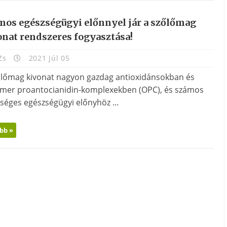
mos egészségügyi előnnyel jár a szőlőmag
onat rendszeres fogyasztása!
Zs
2021 Júl 05
őlőmag kivonat nagyon gazdag antioxidánsokban és
omer proantocianidin-komplexekben (OPC), és számos
séges egészségügyi előnyhöz ...
bb »