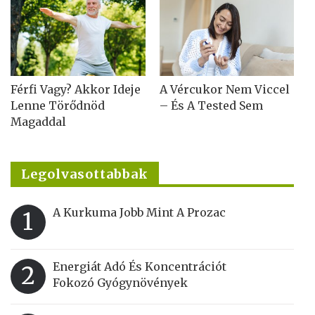
Férfi Vagy? Akkor Ideje
A Vércukor Nem Viccel
Lenne Törődnöd
– És A Tested Sem
Magaddal
Legolvasottabbak
A Kurkuma Jobb Mint A Prozac
1
Energiát Adó És Koncentrációt
2
Fokozó Gyógynövények