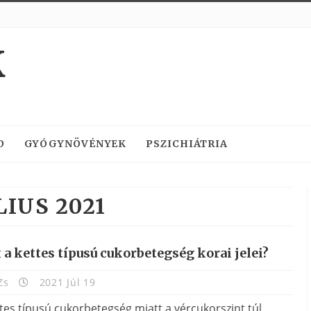
K
D
GYÓGYNÖVÉNYEK
PSZICHIÁTRIA
LIUS 2021
a kettes típusú cukorbetegség korai jelei?
Zs
2021 Júl 19
tes típusú cukorbetegség miatt a vércukorszint túl