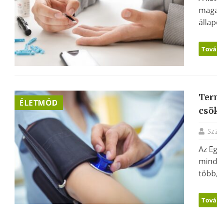
maga
állap
Tová
Ter
ÉLETMÓD
csö
Sz
Az E
mind
több,
Tová