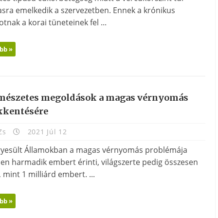
sra emelkedik a szervezetben. Ennek a krónikus
otnak a korai tüneteinek fel ...
bb »
mészetes megoldások a magas vérnyomás
kkentésére
Zs
2021 Júl 12
gyesült Államokban a magas vérnyomás problémája
en harmadik embert érinti, világszerte pedig összesen
 mint 1 milliárd embert. ...
bb »