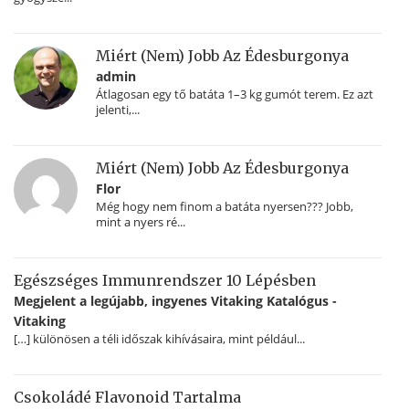
Miért (nem) Jobb Az Édesburgonya
admin
Átlagosan egy tő batáta 1–3 kg gumót terem. Ez azt
jelenti,...
Miért (nem) Jobb Az Édesburgonya
Flor
Még hogy nem finom a batáta nyersen??? Jobb,
mint a nyers ré...
Egészséges Immunrendszer 10 Lépésben
Megjelent a legújabb, ingyenes Vitaking Katalógus -
Vitaking
[…] különösen a téli időszak kihívásaira, mint például...
Csokoládé Flavonoid Tartalma