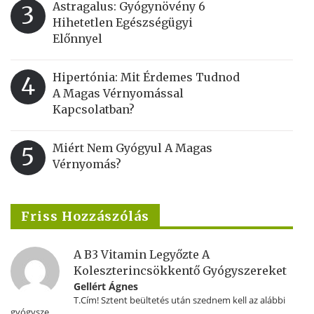
Astragalus: Gyógynövény 6
3
Hihetetlen Egészségügyi
Előnnyel
Hipertónia: Mit Érdemes Tudnod
4
A Magas Vérnyomással
Kapcsolatban?
Miért Nem Gyógyul A Magas
5
Vérnyomás?
Friss Hozzászólás
A B3 Vitamin Legyőzte A
Koleszterincsökkentő Gyógyszereket
Gellért Ágnes
T.Cím! Sztent beültetés után szednem kell az alábbi
gyógysze...