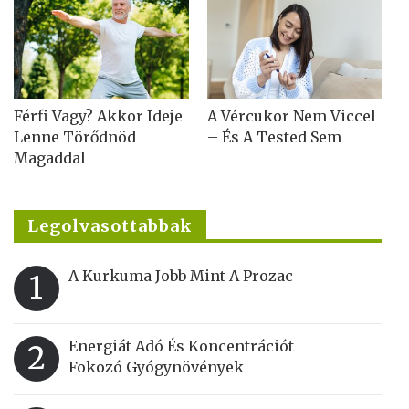
Férfi Vagy? Akkor Ideje
A Vércukor Nem Viccel
Lenne Törődnöd
– És A Tested Sem
Magaddal
Legolvasottabbak
A Kurkuma Jobb Mint A Prozac
1
Energiát Adó És Koncentrációt
2
Fokozó Gyógynövények