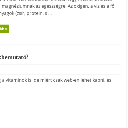
 magnéziumnak az egészségre. Az oxigén, a víz és a fő
yagok (zsír, protein, s ...
bb »
kbemutató?
a vitaminok is, de miért csak web-en lehet kapni, és