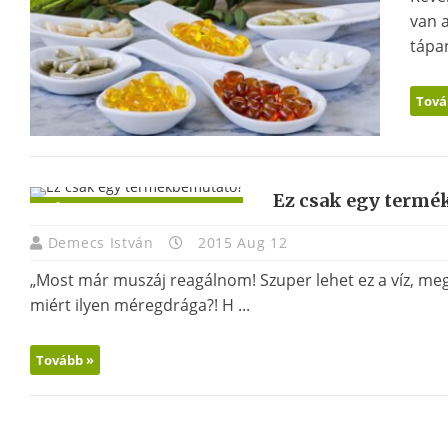
van a
tápan
Tová
Ez csak egy termé
KÉRDEZZ - FELELEK -
FAQ
Demecs István
2015 Aug 12
„Most már muszáj reagálnom! Szuper lehet ez a víz, meg 
miért ilyen méregdrága?! H ...
Tovább »