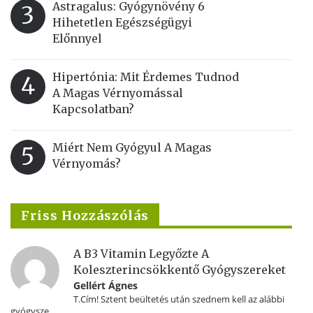
Astragalus: Gyógynövény 6
3
Hihetetlen Egészségügyi
Előnnyel
Hipertónia: Mit Érdemes Tudnod
4
A Magas Vérnyomással
Kapcsolatban?
Miért Nem Gyógyul A Magas
5
Vérnyomás?
Friss Hozzászólás
A B3 Vitamin Legyőzte A
Koleszterincsökkentő Gyógyszereket
Gellért Ágnes
T.Cím! Sztent beültetés után szednem kell az alábbi
gyógysze...