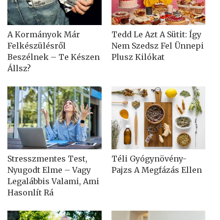
A Kormányok Már
Tedd Le Azt A Sütit: Így
Felkészülésről
Nem Szedsz Fel Ünnepi
Beszélnek – Te Készen
Plusz Kilókat
Állsz?
Stresszmentes Test,
Téli Gyógynövény-
Nyugodt Elme – Vagy
Pajzs A Megfázás Ellen
Legalábbis Valami, Ami
Hasonlít Rá