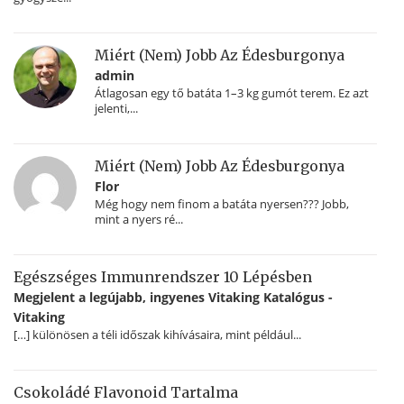
Miért (nem) Jobb Az Édesburgonya
admin
Átlagosan egy tő batáta 1–3 kg gumót terem. Ez azt
jelenti,...
Miért (nem) Jobb Az Édesburgonya
Flor
Még hogy nem finom a batáta nyersen??? Jobb,
mint a nyers ré...
Egészséges Immunrendszer 10 Lépésben
Megjelent a legújabb, ingyenes Vitaking Katalógus -
Vitaking
[…] különösen a téli időszak kihívásaira, mint például...
Csokoládé Flavonoid Tartalma