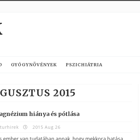
K
D
GYÓGYNÖVÉNYEK
PSZICHIÁTRIA
GUSZTUS 2015
agnézium hiánya és pótlása
turhirek
2015 Aug 26
s ember van tudatában annak, hogy mekkora hatása