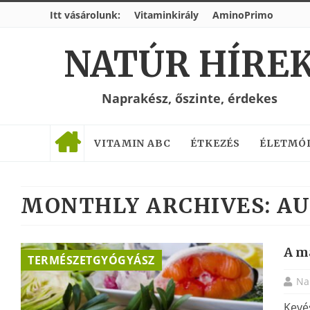
Itt vásárolunk:
Vitaminkirály
AminoPrimo
NATÚR HÍRE
Naprakész, őszinte, érdekes
VITAMIN ABC
ÉTKEZÉS
ÉLETMÓ
MONTHLY ARCHIVES:
AU
A m
TERMÉSZETGYÓGYÁSZ
Na
Kevé