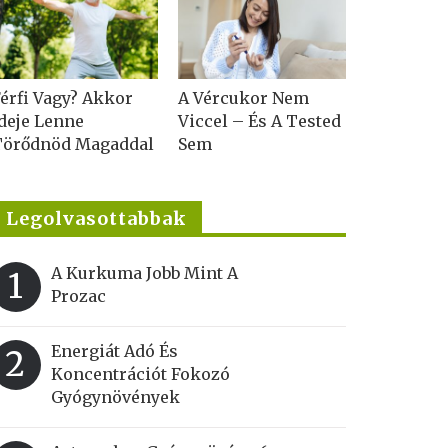
érfi Vagy? Akkor
A Vércukor Nem
deje Lenne
Viccel – És A Tested
Törődnöd Magaddal
Sem
Legolvasottabbak
A Kurkuma Jobb Mint A
1
Prozac
Energiát Adó És
2
Koncentrációt Fokozó
Gyógynövények