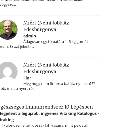
yógysze...
Miért (nem) Jobb Az
Édesburgonya
admin
Átlagosan egy tő batáta 1–3 kg gumót
erem. Ez azt jelenti,...
Miért (nem) Jobb Az
Édesburgonya
Flor
Még hogy nem finom a batáta nyersen???
obb, mint a nyers ré...
gészséges Immunrendszer 10 Lépésben
egjelent a legújabb, ingyenes Vitaking Katalógus -
itaking
…] különösen a téli időszak kihívásaira, mint például...