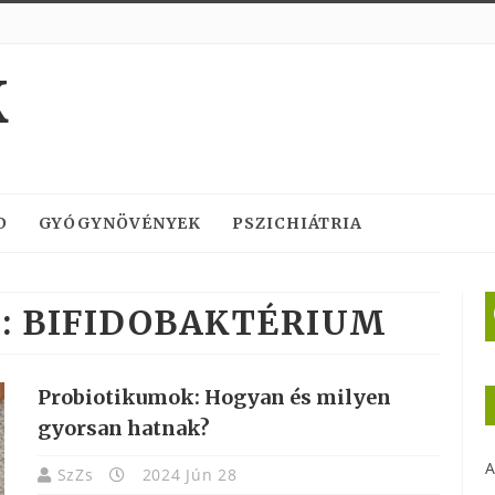
K
D
GYÓGYNÖVÉNYEK
PSZICHIÁTRIA
:
BIFIDOBAKTÉRIUM
Probiotikumok: Hogyan és milyen
gyorsan hatnak?
A
SzZs
2024 Jún 28