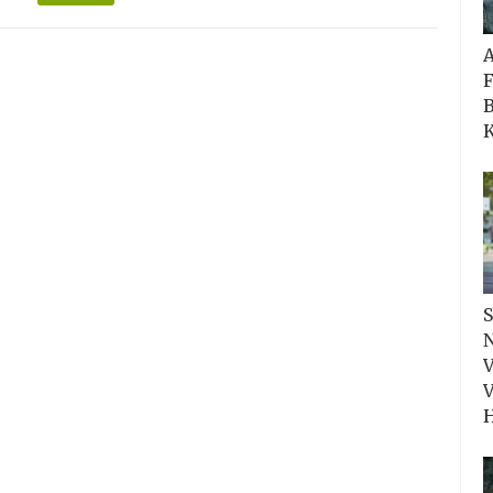
F
B
K
S
N
V
V
H