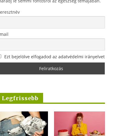
aradj le semmi fontosról az egészség témájában.
eresztnév
mail
Ezt bejelölve elfogadod az adatvédelmi irányelvet
Legfrissebb