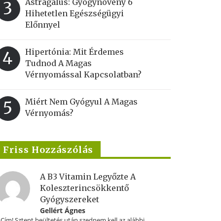
Astragalus: Gyógynövény 6
3
Hihetetlen Egészségügyi
Előnnyel
Hipertónia: Mit Érdemes
4
Tudnod A Magas
Vérnyomással Kapcsolatban?
Miért Nem Gyógyul A Magas
5
Vérnyomás?
Friss Hozzászólás
A B3 Vitamin Legyőzte A
Koleszterincsökkentő
Gyógyszereket
Gellért Ágnes
.Cím! Sztent beültetés után szednem kell az alábbi