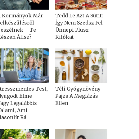
A Kormányok Már
Tedd Le Azt A Sütit:
elkészülésről
Így Nem Szedsz Fel
eszélnek – Te
Ünnepi Plusz
észen Állsz?
Kilókat
tresszmentes Test,
Téli Gyógynövény-
yugodt Elme –
Pajzs A Megfázás
agy Legalábbis
Ellen
alami, Ami
asonlít Rá