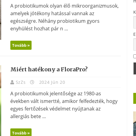
m
A probiotikumok olyan élő mikroorganizmusok,
K
amelyek jótékony hatással vannak az
egészségre. Néhány probiotikum gyors
enyhülést hozhat pár n ...
E
Tovább »
Miért hatékony a FloraPro?
SzZs
2024 Jún 20
A probiotikumok jelentősége az 1980-as
években vált ismertté, amikor felfedezték, hogy
egyes fertőzések védelmet nyújtanak az
allergiás bete ...
Tovább »