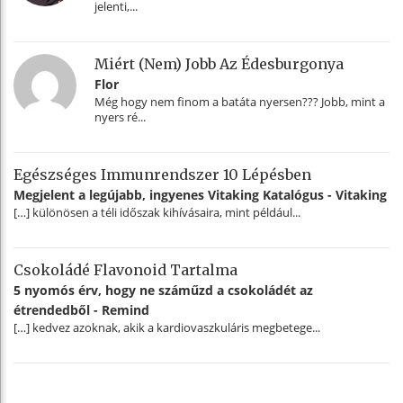
jelenti,...
Miért (nem) Jobb Az Édesburgonya
Flor
Még hogy nem finom a batáta nyersen??? Jobb, mint a
nyers ré...
Egészséges Immunrendszer 10 Lépésben
Megjelent a legújabb, ingyenes Vitaking Katalógus - Vitaking
[…] különösen a téli időszak kihívásaira, mint például...
Csokoládé Flavonoid Tartalma
5 nyomós érv, hogy ne száműzd a csokoládét az
étrendedből - Remind
[…] kedvez azoknak, akik a kardiovaszkuláris megbetege...