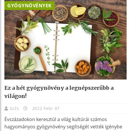
GYÓGYNÖVÉNYEK
Ez a hét gyógynövény a legnépszerűbb a
világon!
SzZs
2022 Febr 07
Évszázadokon keresztül a világ kultúrái számos
hagyományos gyógynövény segítségét vették igénybe