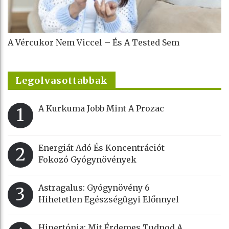
A Vércukor Nem Viccel – És A Tested Sem
Legolvasottabbak
A Kurkuma Jobb Mint A Prozac
1
Energiát Adó És Koncentrációt
2
Fokozó Gyógynövények
Astragalus: Gyógynövény 6
3
Hihetetlen Egészségügyi Előnnyel
Hipertónia: Mit Érdemes Tudnod A