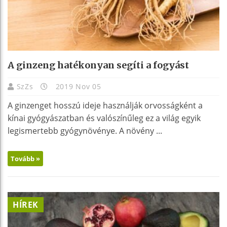
A ginzeng hatékonyan segíti a fogyást
SzZs
2019 Nov 05
A ginzenget hosszú ideje használják orvosságként a
kínai gyógyászatban és valószínűleg ez a világ egyik
legismertebb gyógynövénye. A növény ...
Tovább »
HÍREK