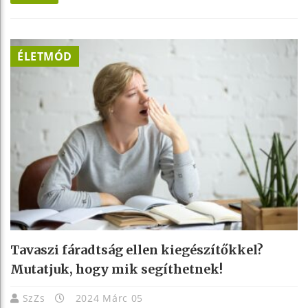
ÉLETMÓD
Tavaszi fáradtság ellen kiegészítőkkel?
Mutatjuk, hogy mik segíthetnek!
SzZs
2024 Márc 05