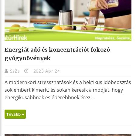
Energiát adó és koncentrációt fokozó
gyógynövények
SzZs
2023 Ápr 24
A modernkori stresszhatások és a hektikus időbeosztás
sok embert kimerít, és sokan keresik a módját, hogy
energikusabbnak és éberebbnek érez ...
Tovább »