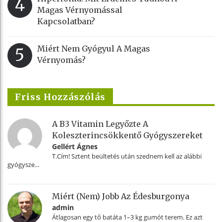
4
Magas Vérnyomással
Kapcsolatban?
Miért Nem Gyógyul A Magas
5
Vérnyomás?
Friss Hozzászólás
A B3 Vitamin Legyőzte A
Koleszterincsökkentő Gyógyszereket
Gellért Ágnes
T.Cím! Sztent beültetés után szednem kell az alábbi
gyógysze...
Miért (nem) Jobb Az Édesburgonya
admin
Átlagosan egy tő batáta 1–3 kg gumót terem. Ez azt