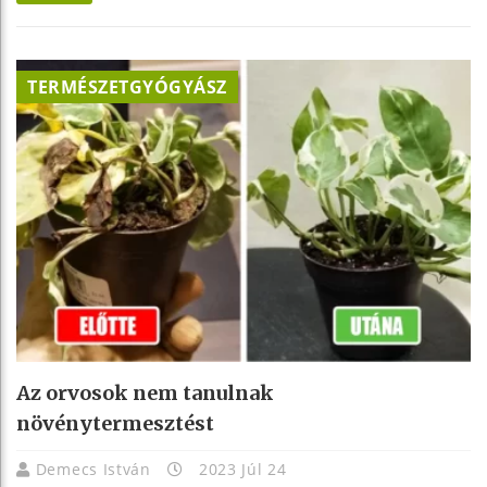
TERMÉSZETGYÓGYÁSZ
Az orvosok nem tanulnak
növénytermesztést
Demecs István
2023 Júl 24