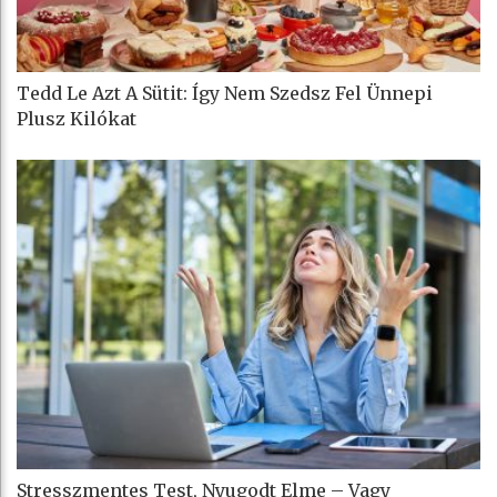
Tedd Le Azt A Sütit: Így Nem Szedsz Fel Ünnepi
Plusz Kilókat
Stresszmentes Test, Nyugodt Elme – Vagy