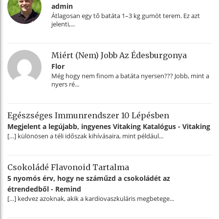
admin
Átlagosan egy tő batáta 1–3 kg gumót terem. Ez azt
jelenti,...
Miért (nem) Jobb Az Édesburgonya
Flor
Még hogy nem finom a batáta nyersen??? Jobb, mint a
nyers ré...
Egészséges Immunrendszer 10 Lépésben
Megjelent a legújabb, ingyenes Vitaking Katalógus - Vitaking
[…] különösen a téli időszak kihívásaira, mint például...
Csokoládé Flavonoid Tartalma
5 nyomós érv, hogy ne száműzd a csokoládét az
étrendedből - Remind
[…] kedvez azoknak, akik a kardiovaszkuláris megbetege...