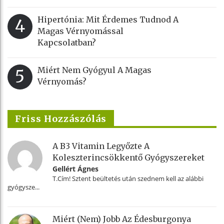
Hipertónia: Mit Érdemes Tudnod A
4
Magas Vérnyomással
Kapcsolatban?
Miért Nem Gyógyul A Magas
5
Vérnyomás?
Friss Hozzászólás
A B3 Vitamin Legyőzte A
Koleszterincsökkentő Gyógyszereket
Gellért Ágnes
T.Cím! Sztent beültetés után szednem kell az alábbi
gyógysze...
Miért (nem) Jobb Az Édesburgonya