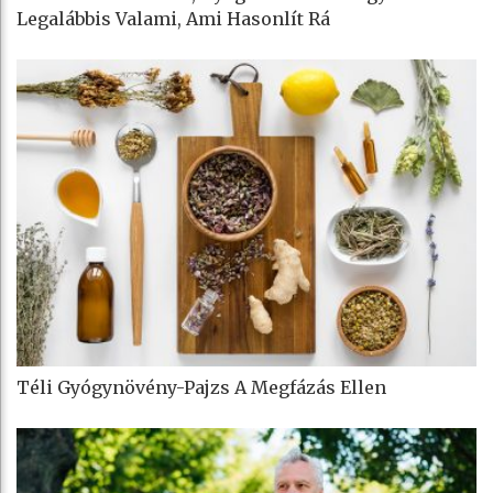
Legalábbis Valami, Ami Hasonlít Rá
Téli Gyógynövény-Pajzs A Megfázás Ellen