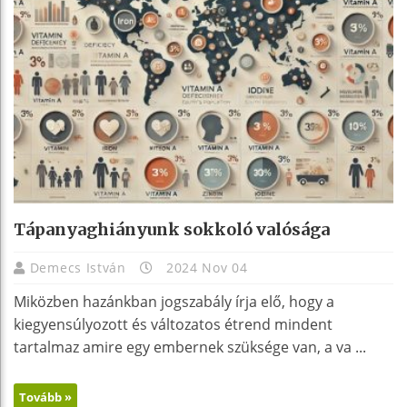
Tápanyaghiányunk sokkoló valósága
Demecs István
2024 Nov 04
Miközben hazánkban jogszabály írja elő, hogy a
kiegyensúlyozott és változatos étrend mindent
tartalmaz amire egy embernek szüksége van, a va ...
Tovább »