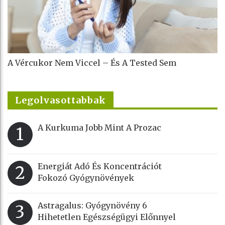
A Vércukor Nem Viccel – És A Tested Sem
Legolvasottabbak
A Kurkuma Jobb Mint A Prozac
1
Energiát Adó És Koncentrációt
2
Fokozó Gyógynövények
Astragalus: Gyógynövény 6
3
Hihetetlen Egészségügyi Előnnyel