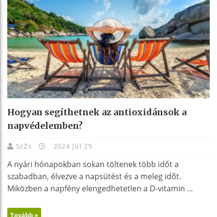
Hogyan segíthetnek az antioxidánsok a
napvédelemben?
SzZs
2024 Júl 29
A nyári hónapokban sokan töltenek több időt a
szabadban, élvezve a napsütést és a meleg időt.
Miközben a napfény elengedhetetlen a D-vitamin ...
Tovább »