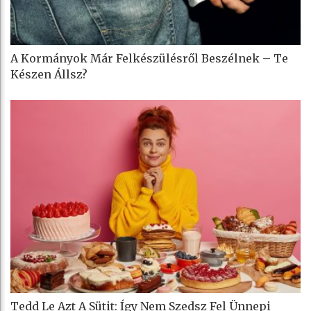
A Kormányok Már Felkészülésről Beszélnek – Te
Készen Állsz?
Tedd Le Azt A Sütit: Így Nem Szedsz Fel Ünnepi