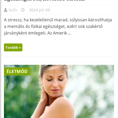
SzZs
2024 Júl 09
A stressz, ha kezeletlenül marad, súlyosan károsíthatja
a mentális és fizikai egészséget, ezért sok szakértő
járványként emlegeti. Az Amerik ...
Tovább »
ÉLETMÓD