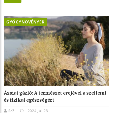
GYÓGYNÖVÉNYEK
Ázsiai gázló: A természet erejével a szellemi
és fizikai egészségért
SzZs
2024 Júl 23