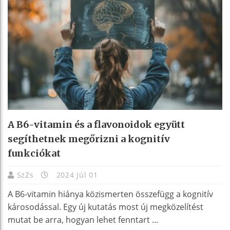
A B6-vitamin és a flavonoidok együtt
segíthetnek megőrizni a kognitív
funkciókat
SzZs
2024 Júl 01
A B6-vitamin hiánya közismerten összefügg a kognitív
károsodással. Egy új kutatás most új megközelítést
mutat be arra, hogyan lehet fenntart ...