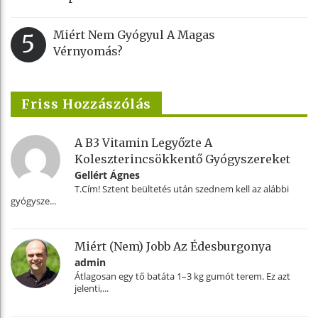
Miért Nem Gyógyul A Magas
5
Vérnyomás?
Friss Hozzászólás
A B3 Vitamin Legyőzte A
Koleszterincsökkentő Gyógyszereket
Gellért Ágnes
T.Cím! Sztent beültetés után szednem kell az alábbi
gyógysze...
Miért (nem) Jobb Az Édesburgonya
admin
Átlagosan egy tő batáta 1–3 kg gumót terem. Ez azt
jelenti,...