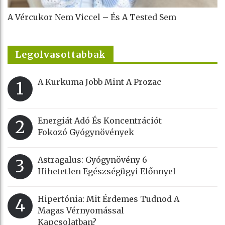
A Vércukor Nem Viccel – És A Tested Sem
Legolvasottabbak
A Kurkuma Jobb Mint A Prozac
1
Energiát Adó És Koncentrációt
2
Fokozó Gyógynövények
Astragalus: Gyógynövény 6
3
Hihetetlen Egészségügyi Előnnyel
Hipertónia: Mit Érdemes Tudnod A
4
Magas Vérnyomással
Kapcsolatban?