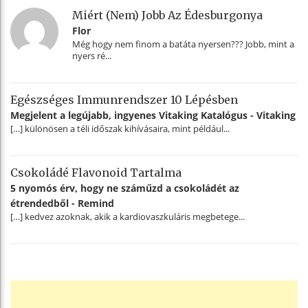
Miért (nem) Jobb Az Édesburgonya
Flor
Még hogy nem finom a batáta nyersen??? Jobb, mint a
nyers ré...
Egészséges Immunrendszer 10 Lépésben
Megjelent a legújabb, ingyenes Vitaking Katalógus - Vitaking
[…] különösen a téli időszak kihívásaira, mint például...
Csokoládé Flavonoid Tartalma
5 nyomós érv, hogy ne száműzd a csokoládét az
étrendedből - Remind
[…] kedvez azoknak, akik a kardiovaszkuláris megbetege...