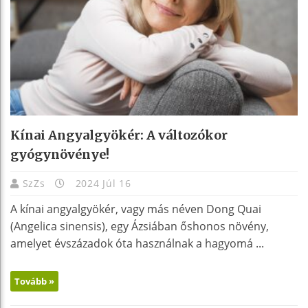
Kínai Angyalgyökér: A változókor
gyógynövénye!
SzZs
2024 Júl 16
A kínai angyalgyökér, vagy más néven Dong Quai
(Angelica sinensis), egy Ázsiában őshonos növény,
amelyet évszázadok óta használnak a hagyomá ...
Tovább »