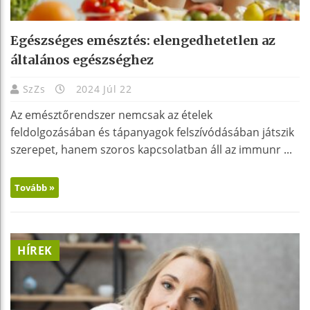
Egészséges emésztés: elengedhetetlen az
általános egészséghez
SzZs
2024 Júl 22
Az emésztőrendszer nemcsak az ételek
feldolgozásában és tápanyagok felszívódásában játszik
szerepet, hanem szoros kapcsolatban áll az immunr ...
Tovább »
HÍREK