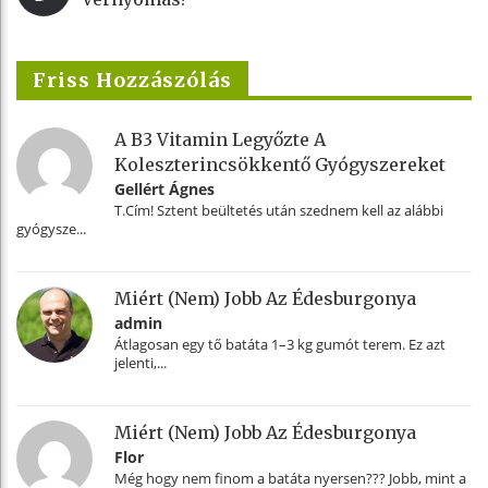
Friss Hozzászólás
A B3 Vitamin Legyőzte A
Koleszterincsökkentő Gyógyszereket
Gellért Ágnes
T.Cím! Sztent beültetés után szednem kell az alábbi
gyógysze...
Miért (nem) Jobb Az Édesburgonya
admin
Átlagosan egy tő batáta 1–3 kg gumót terem. Ez azt
jelenti,...
Miért (nem) Jobb Az Édesburgonya
Flor
Még hogy nem finom a batáta nyersen??? Jobb, mint a