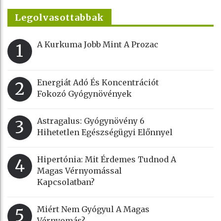
Legolvasottabbak
A Kurkuma Jobb Mint A Prozac
1
Energiát Adó És Koncentrációt
2
Fokozó Gyógynövények
Astragalus: Gyógynövény 6
3
Hihetetlen Egészségügyi Előnnyel
Hipertónia: Mit Érdemes Tudnod A
4
Magas Vérnyomással
Kapcsolatban?
Miért Nem Gyógyul A Magas
5
Vérnyomás?