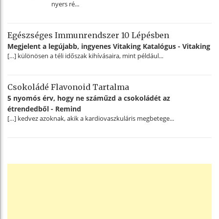
nyers ré...
Egészséges Immunrendszer 10 Lépésben
Megjelent a legújabb, ingyenes Vitaking Katalógus - Vitaking
[…] különösen a téli időszak kihívásaira, mint például...
Csokoládé Flavonoid Tartalma
5 nyomós érv, hogy ne száműzd a csokoládét az
étrendedből - Remind
[…] kedvez azoknak, akik a kardiovaszkuláris megbetege...