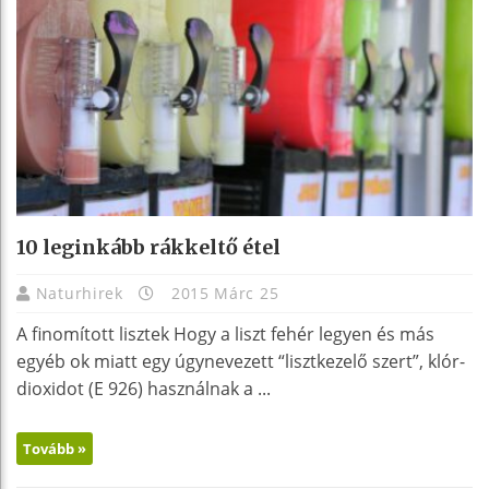
10 leginkább rákkeltő étel
Naturhirek
2015 Márc 25
A finomított lisztek Hogy a liszt fehér legyen és más
egyéb ok miatt egy úgynevezett “lisztkezelő szert”, klór-
dioxidot (E 926) használnak a ...
Tovább »