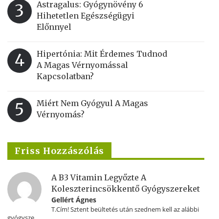
Astragalus: Gyógynövény 6
3
Hihetetlen Egészségügyi
Előnnyel
Hipertónia: Mit Érdemes Tudnod
4
A Magas Vérnyomással
Kapcsolatban?
Miért Nem Gyógyul A Magas
5
Vérnyomás?
Friss Hozzászólás
A B3 Vitamin Legyőzte A
Koleszterincsökkentő Gyógyszereket
Gellért Ágnes
T.Cím! Sztent beültetés után szednem kell az alábbi
gyógysze...