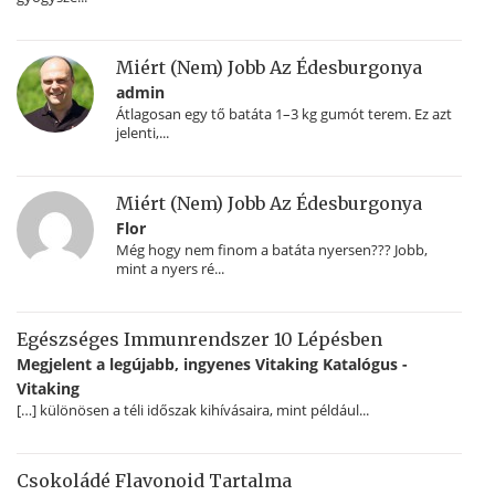
Miért (nem) Jobb Az Édesburgonya
admin
Átlagosan egy tő batáta 1–3 kg gumót terem. Ez azt
jelenti,...
Miért (nem) Jobb Az Édesburgonya
Flor
Még hogy nem finom a batáta nyersen??? Jobb,
mint a nyers ré...
Egészséges Immunrendszer 10 Lépésben
Megjelent a legújabb, ingyenes Vitaking Katalógus -
Vitaking
[…] különösen a téli időszak kihívásaira, mint például...
Csokoládé Flavonoid Tartalma