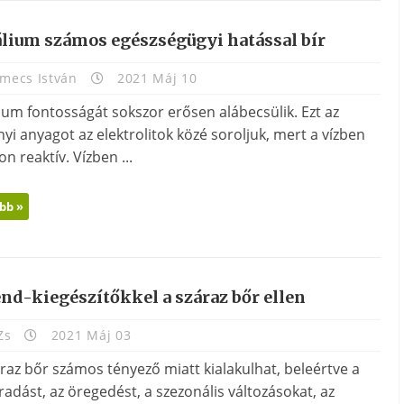
álium számos egészségügyi hatással bír
mecs István
2021 Máj 10
ium fontosságát sokszor erősen alábecsülik. Ezt az
yi anyagot az elektrolitok közé soroljuk, mert a vízben
n reaktív. Vízben ...
bb »
nd-kiegészítőkkel a száraz bőr ellen
Zs
2021 Máj 03
raz bőr számos tényező miatt kialakulhat, beleértve a
radást, az öregedést, a szezonális változásokat, az