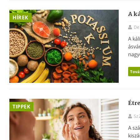
A k
HÍREK
De
A kál
ásván
nagyo
Tová
Étre
TIPPEK
Sz
A szá
kiszá