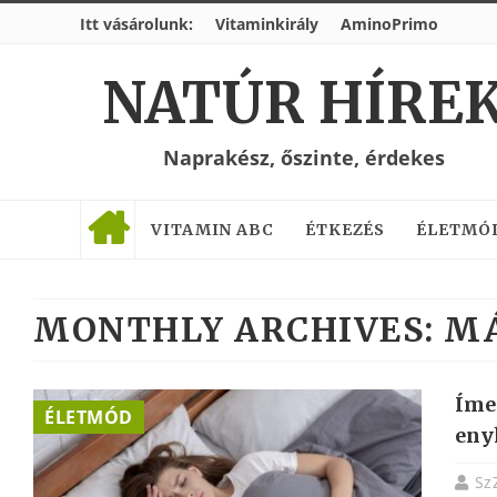
Itt vásárolunk:
Vitaminkirály
AminoPrimo
NATÚR HÍRE
Naprakész, őszinte, érdekes
VITAMIN ABC
ÉTKEZÉS
ÉLETMÓ
MONTHLY ARCHIVES:
MÁ
Íme 
ÉLETMÓD
eny
Sz