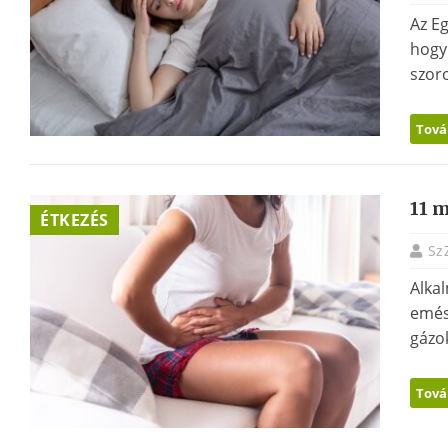
Az E
hogy 
szoro
Tová
11 m
ÉTKEZÉS
Sz
Alka
emés
gázok
Tová