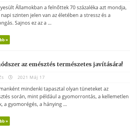
gyesült Államokban a felnőttek 70 százaléka azt mondja,
napi szinten jelen van az életében a stressz és a
ngás. Sajnos ez az a ...
bb »
ódszer az emésztés természetes javítására!
Zs
2021 Máj 17
lmanként mindenki tapasztal olyan tüneteket az
ztés során, mint például a gyomorrontás, a kellemetlen
, a gyomorégés, a hánying ...
bb »