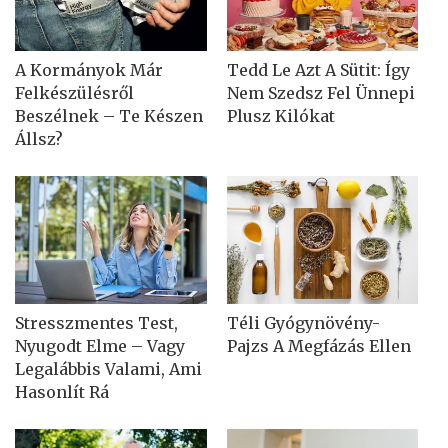
A Kormányok Már
Tedd Le Azt A Sütit: Így
Felkészülésről
Nem Szedsz Fel Ünnepi
Beszélnek – Te Készen
Plusz Kilókat
Állsz?
Stresszmentes Test,
Téli Gyógynövény-
Nyugodt Elme – Vagy
Pajzs A Megfázás Ellen
Legalábbis Valami, Ami
Hasonlít Rá