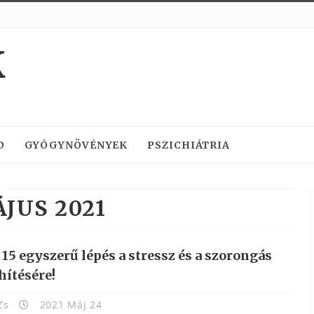
K
D
GYÓGYNÖVÉNYEK
PSZICHIÁTRIA
JUS 2021
15 egyszerű lépés a stressz és a szorongás
hítésére!
Zs
2021 Máj 24