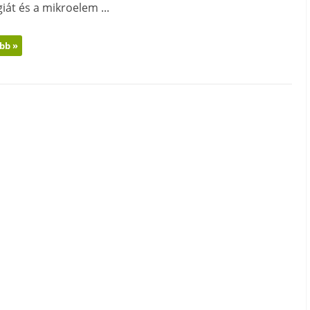
giát és a mikroelem ...
bb »