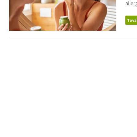
aller
Tová