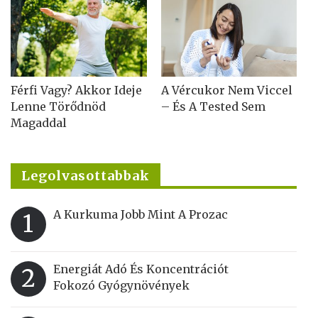
Férfi Vagy? Akkor Ideje
A Vércukor Nem Viccel
Lenne Törődnöd
– És A Tested Sem
Magaddal
Legolvasottabbak
A Kurkuma Jobb Mint A Prozac
1
Energiát Adó És Koncentrációt
2
Fokozó Gyógynövények