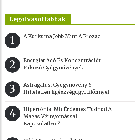
Legolvasottabbak
A Kurkuma Jobb Mint A Prozac
1
Energiát Adó És Koncentrációt
2
Fokozó Gyógynövények
Astragalus: Gyógynövény 6
3
Hihetetlen Egészségügyi Előnnyel
Hipertónia: Mit Érdemes Tudnod A
4
Magas Vérnyomással
Kapcsolatban?