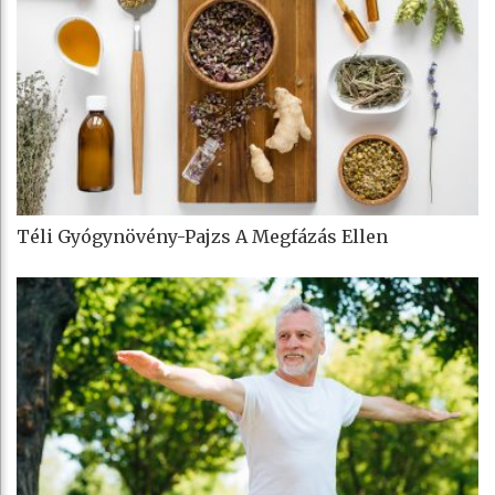
Téli Gyógynövény-Pajzs A Megfázás Ellen