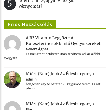
Miért Nem Gyógyul A Magas
5
Vérnyomás?
Friss Hozzászólás
A B3 Vitamin Legyőzte A
Koleszterincsökkentő Gyógyszereket
Gellért Ágnes
T.Cím! Sztent beültetés után szednem kell az alábbi
gyógysze...
Miért (nem) Jobb Az Édesburgonya
admin
Átlagosan egy tő batáta 1–3 kg gumót terem. Ez azt
jelenti,...
Miért (nem) Jobb Az Édesburgonya
Flor