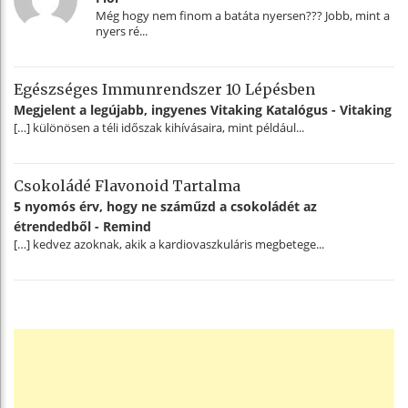
Még hogy nem finom a batáta nyersen??? Jobb, mint a
nyers ré...
Egészséges Immunrendszer 10 Lépésben
Megjelent a legújabb, ingyenes Vitaking Katalógus - Vitaking
[…] különösen a téli időszak kihívásaira, mint például...
Csokoládé Flavonoid Tartalma
5 nyomós érv, hogy ne száműzd a csokoládét az
étrendedből - Remind
[…] kedvez azoknak, akik a kardiovaszkuláris megbetege...