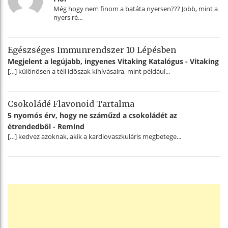
Még hogy nem finom a batáta nyersen??? Jobb, mint a
nyers ré...
Egészséges Immunrendszer 10 Lépésben
Megjelent a legújabb, ingyenes Vitaking Katalógus - Vitaking
[…] különösen a téli időszak kihívásaira, mint például...
Csokoládé Flavonoid Tartalma
5 nyomós érv, hogy ne száműzd a csokoládét az
étrendedből - Remind
[…] kedvez azoknak, akik a kardiovaszkuláris megbetege...