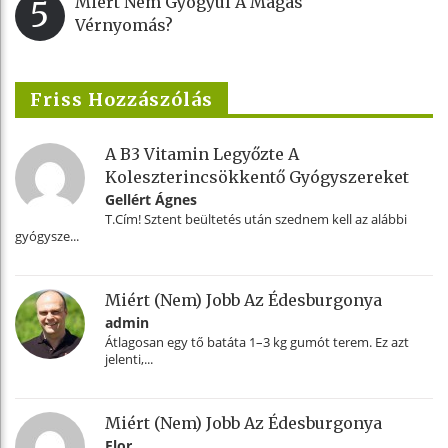
Miért Nem Gyógyul A Magas
5
Vérnyomás?
Friss Hozzászólás
A B3 Vitamin Legyőzte A
Koleszterincsökkentő Gyógyszereket
Gellért Ágnes
T.Cím! Sztent beültetés után szednem kell az alábbi
gyógysze...
Miért (nem) Jobb Az Édesburgonya
admin
Átlagosan egy tő batáta 1–3 kg gumót terem. Ez azt
jelenti,...
Miért (nem) Jobb Az Édesburgonya
Flor