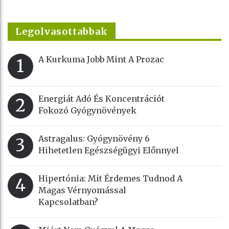
Legolvasottabbak
A Kurkuma Jobb Mint A Prozac
1
Energiát Adó És Koncentrációt
2
Fokozó Gyógynövények
Astragalus: Gyógynövény 6
3
Hihetetlen Egészségügyi Előnnyel
Hipertónia: Mit Érdemes Tudnod A
4
Magas Vérnyomással
Kapcsolatban?