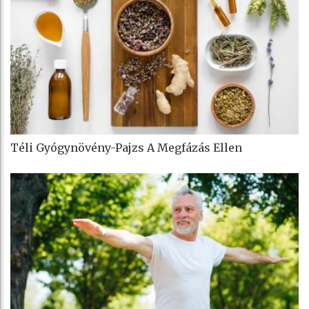
Téli Gyógynövény-Pajzs A Megfázás Ellen