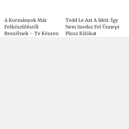
A Kormányok Már
Tedd Le Azt A Sütit: Így
Felkészülésről
Nem Szedsz Fel Ünnepi
Beszélnek – Te Készen
Plusz Kilókat
Állsz?
Stresszmentes Test,
Téli Gyógynövény-
Nyugodt Elme – Vagy
Pajzs A Megfázás Ellen
Legalábbis Valami, Ami
Hasonlít Rá