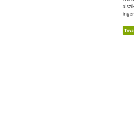
alsz
inger
Tová