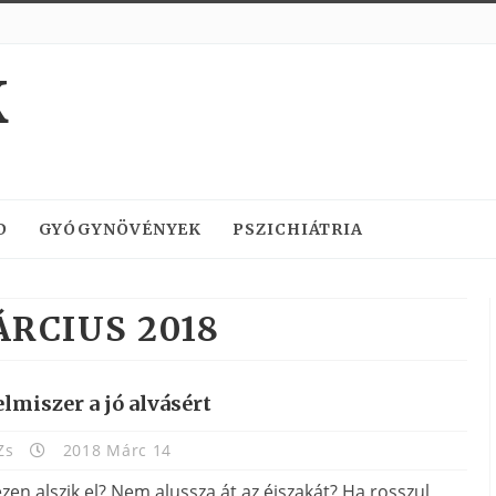
K
D
GYÓGYNÖVÉNYEK
PSZICHIÁTRIA
RCIUS 2018
elmiszer a jó alvásért
Zs
2018 Márc 14
en alszik el? Nem alussza át az éjszakát? Ha rosszul