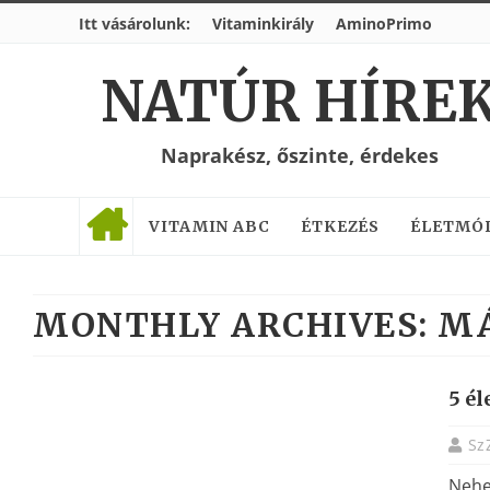
Itt vásárolunk:
Vitaminkirály
AminoPrimo
NATÚR HÍRE
Naprakész, őszinte, érdekes
VITAMIN ABC
ÉTKEZÉS
ÉLETMÓ
MONTHLY ARCHIVES:
MÁ
5 él
Sz
Nehez