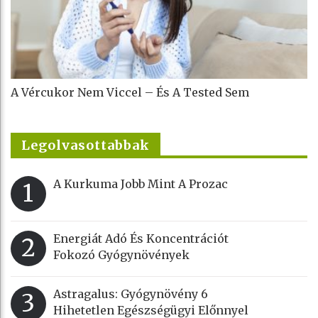
A Vércukor Nem Viccel – És A Tested Sem
Legolvasottabbak
A Kurkuma Jobb Mint A Prozac
1
Energiát Adó És Koncentrációt
2
Fokozó Gyógynövények
Astragalus: Gyógynövény 6
3
Hihetetlen Egészségügyi Előnnyel