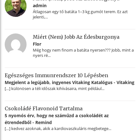
admin
Átlagosan egy tő batáta 1–3 kg gumót terem. Ez azt
jelenti,...
Miért (nem) Jobb Az Édesburgonya
Flor
Még hogy nem finom a batáta nyersen??? Jobb, mint a
nyers ré...
Egészséges Immunrendszer 10 Lépésben
Megjelent a legújabb, ingyenes Vitaking Katalógus - Vitaking
[…] különösen a téli időszak kihívásaira, mint például...
Csokoládé Flavonoid Tartalma
5 nyomós érv, hogy ne száműzd a csokoládét az
étrendedből - Remind
[…] kedvez azoknak, akik a kardiovaszkuláris megbetege...