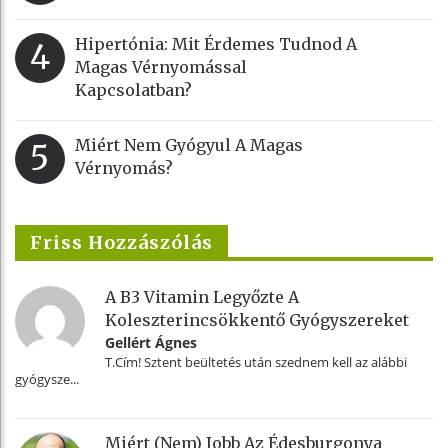
Hipertónia: Mit Érdemes Tudnod A
4
Magas Vérnyomással
Kapcsolatban?
Miért Nem Gyógyul A Magas
5
Vérnyomás?
Friss Hozzászólás
A B3 Vitamin Legyőzte A
Koleszterincsökkentő Gyógyszereket
Gellért Ágnes
T.Cím! Sztent beültetés után szednem kell az alábbi
gyógysze...
Miért (nem) Jobb Az Édesburgonya