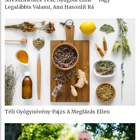
Legalábbis Valami, Ami Hasonlít Rá
Téli Gyógynövény-Pajzs A Megfázás Ellen