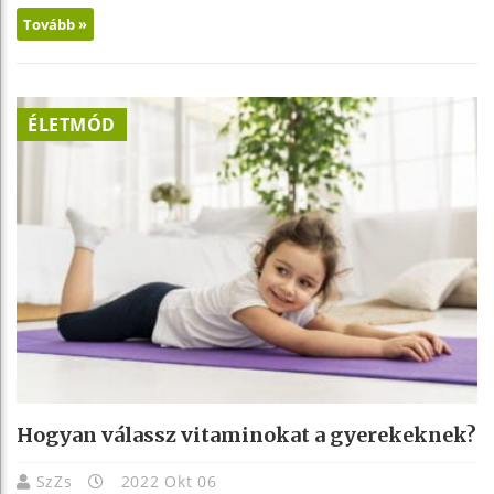
Tovább »
ÉLETMÓD
Hogyan válassz vitaminokat a gyerekeknek?
SzZs
2022 Okt 06