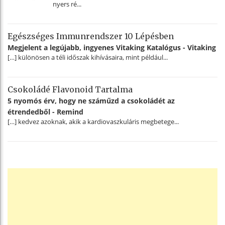
nyers ré...
Egészséges Immunrendszer 10 Lépésben
Megjelent a legújabb, ingyenes Vitaking Katalógus - Vitaking
[…] különösen a téli időszak kihívásaira, mint például...
Csokoládé Flavonoid Tartalma
5 nyomós érv, hogy ne száműzd a csokoládét az
étrendedből - Remind
[…] kedvez azoknak, akik a kardiovaszkuláris megbetege...