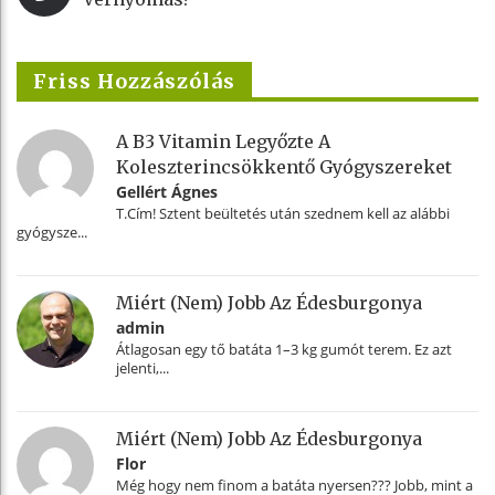
Friss Hozzászólás
A B3 Vitamin Legyőzte A
Koleszterincsökkentő Gyógyszereket
Gellért Ágnes
T.Cím! Sztent beültetés után szednem kell az alábbi
gyógysze...
Miért (nem) Jobb Az Édesburgonya
admin
Átlagosan egy tő batáta 1–3 kg gumót terem. Ez azt
jelenti,...
Miért (nem) Jobb Az Édesburgonya
Flor
Még hogy nem finom a batáta nyersen??? Jobb, mint a