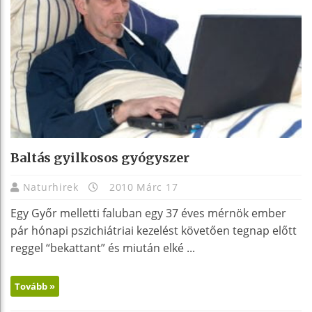
Baltás gyilkosos gyógyszer
Naturhirek
2010 Márc 17
Egy Győr melletti faluban egy 37 éves mérnök ember
pár hónapi pszichiátriai kezelést követően tegnap előtt
reggel “bekattant” és miután elké ...
Tovább »