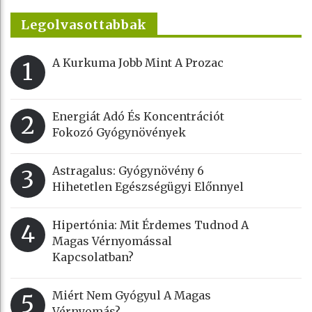
Legolvasottabbak
A Kurkuma Jobb Mint A Prozac
1
Energiát Adó És Koncentrációt
2
Fokozó Gyógynövények
Astragalus: Gyógynövény 6
3
Hihetetlen Egészségügyi Előnnyel
Hipertónia: Mit Érdemes Tudnod A
4
Magas Vérnyomással
Kapcsolatban?
Miért Nem Gyógyul A Magas
5
Vérnyomás?