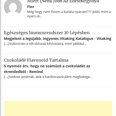
Miért (nem) Jobb Az Édesburgonya
Flor
Még hogy nem finom a batáta nyersen??? Jobb, mint a
nyers ré...
Egészséges Immunrendszer 10 Lépésben
Megjelent a legújabb, ingyenes Vitaking Katalógus - Vitaking
[…] különösen a téli időszak kihívásaira, mint például...
Csokoládé Flavonoid Tartalma
5 nyomós érv, hogy ne száműzd a csokoládét az
étrendedből - Remind
[…] kedvez azoknak, akik a kardiovaszkuláris megbetege...