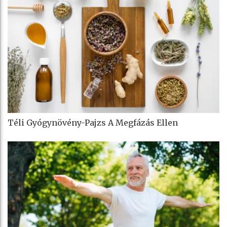
Téli Gyógynövény-Pajzs A Megfázás Ellen