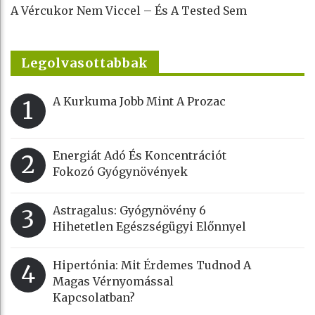
A Vércukor Nem Viccel – És A Tested Sem
Legolvasottabbak
A Kurkuma Jobb Mint A Prozac
1
Energiát Adó És Koncentrációt
2
Fokozó Gyógynövények
Astragalus: Gyógynövény 6
3
Hihetetlen Egészségügyi Előnnyel
Hipertónia: Mit Érdemes Tudnod A
4
Magas Vérnyomással
Kapcsolatban?