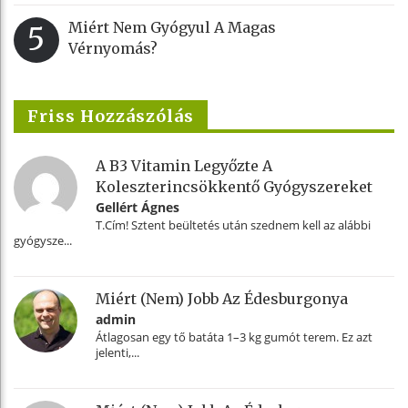
Miért Nem Gyógyul A Magas
5
Vérnyomás?
Friss Hozzászólás
A B3 Vitamin Legyőzte A
Koleszterincsökkentő Gyógyszereket
Gellért Ágnes
T.Cím! Sztent beültetés után szednem kell az alábbi
gyógysze...
Miért (nem) Jobb Az Édesburgonya
admin
Átlagosan egy tő batáta 1–3 kg gumót terem. Ez azt
jelenti,...