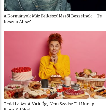
A Kormányok Már Felkészülésről Beszélnek – Te
Készen Állsz?
Tedd Le Azt A Sütit: Így Nem Szedsz Fel Ünnepi
Plusz Kilókat