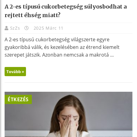
A 2-es típusú cukorbetegség súlyosbodhat a
rejtett éhség miatt?
SzZs
2025 Márc 11
A 2-es típusú cukorbetegség világszerte egyre
gyakoribbá válik, és kezelésében az étrend kiemelt
szerepet játszik. Azonban nemcsak a makrotá ...
Tovább »
ÉTKEZÉS