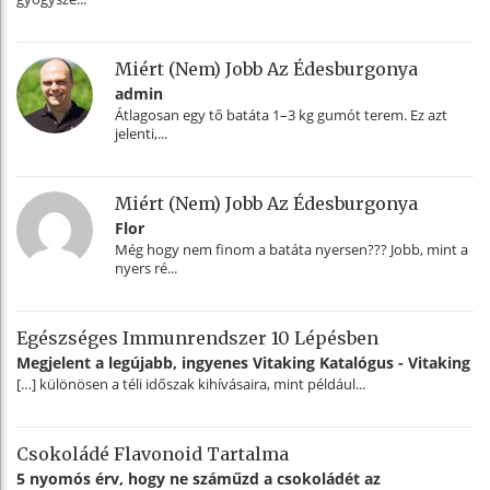
Miért (nem) Jobb Az Édesburgonya
admin
Átlagosan egy tő batáta 1–3 kg gumót terem. Ez azt
jelenti,...
Miért (nem) Jobb Az Édesburgonya
Flor
Még hogy nem finom a batáta nyersen??? Jobb, mint a
nyers ré...
Egészséges Immunrendszer 10 Lépésben
Megjelent a legújabb, ingyenes Vitaking Katalógus - Vitaking
[…] különösen a téli időszak kihívásaira, mint például...
Csokoládé Flavonoid Tartalma
5 nyomós érv, hogy ne száműzd a csokoládét az