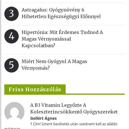
Astragalus: Gyógynövény 6
3
Hihetetlen Egészségügyi Előnnyel
Hipertónia: Mit Érdemes Tudnod A
4
Magas Vérnyomással
Kapcsolatban?
Miért Nem Gyógyul A Magas
5
Vérnyomás?
Friss Hozzászólás
A B3 Vitamin Legyőzte A
Koleszterincsökkentő Gyógyszereket
Gellért Ágnes
T.Cím! Sztent beültetés után szednem kell az alábbi
gyógysze...