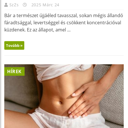
SzZs
2025 Márc 24
Bár a természet újjáéled tavasszal, sokan mégis állandó
fáradtsággal, levertséggel és csökkent koncentrációval
küzdenek. Ez az állapot, amel ...
Tovább »
HÍREK