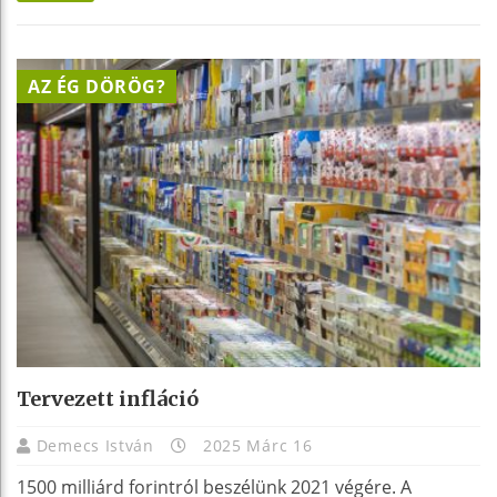
AZ ÉG DÖRÖG?
Tervezett infláció
Demecs István
2025 Márc 16
1500 milliárd forintról beszélünk 2021 végére. A