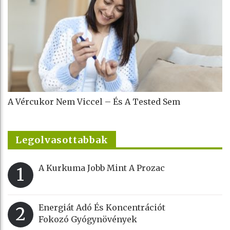
A Vércukor Nem Viccel – És A Tested Sem
Legolvasottabbak
A Kurkuma Jobb Mint A Prozac
1
Energiát Adó És Koncentrációt
2
Fokozó Gyógynövények