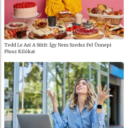
Tedd Le Azt A Sütit: Így Nem Szedsz Fel Ünnepi
Plusz Kilókat