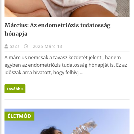
Március: Az endometriózis tudatosság
hónapja
SzZs
2025 Márc 18
A március nemcsak a tavasz kezdetét jelenti, hanem
egyben az endometriózis tudatosság hónapját is. Ez az
időszak arra hivatott, hogy felhívj ...
Tovább »
ÉLETMÓD