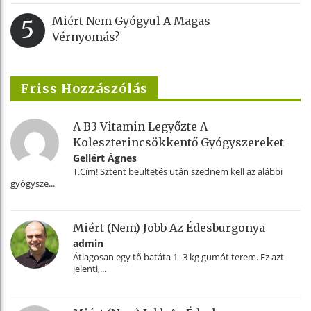
Miért Nem Gyógyul A Magas
5
Vérnyomás?
Friss Hozzászólás
A B3 Vitamin Legyőzte A
Koleszterincsökkentő Gyógyszereket
Gellért Ágnes
T.Cím! Sztent beültetés után szednem kell az alábbi
gyógysze...
Miért (nem) Jobb Az Édesburgonya
admin
Átlagosan egy tő batáta 1–3 kg gumót terem. Ez azt
jelenti,...