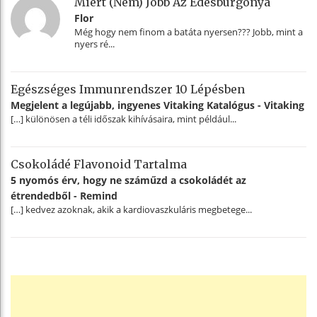
Miért (nem) Jobb Az Édesburgonya
Flor
Még hogy nem finom a batáta nyersen??? Jobb, mint a
nyers ré...
Egészséges Immunrendszer 10 Lépésben
Megjelent a legújabb, ingyenes Vitaking Katalógus - Vitaking
[…] különösen a téli időszak kihívásaira, mint például...
Csokoládé Flavonoid Tartalma
5 nyomós érv, hogy ne száműzd a csokoládét az
étrendedből - Remind
[…] kedvez azoknak, akik a kardiovaszkuláris megbetege...