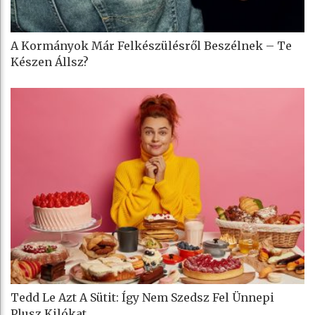
A Kormányok Már Felkészülésről Beszélnek – Te
Készen Állsz?
Tedd Le Azt A Sütit: Így Nem Szedsz Fel Ünnepi
Plusz Kilókat