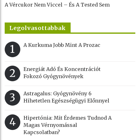
A Vércukor Nem Viccel – És A Tested Sem
Legolvasottabbak
A Kurkuma Jobb Mint A Prozac
1
Energiát Adó És Koncentrációt
2
Fokozó Gyógynövények
Astragalus: Gyógynövény 6
3
Hihetetlen Egészségügyi Előnnyel
Hipertónia: Mit Érdemes Tudnod A
4
Magas Vérnyomással
Kapcsolatban?