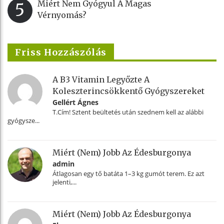
Miért Nem Gyógyul A Magas
5
Vérnyomás?
Friss Hozzászólás
A B3 Vitamin Legyőzte A
Koleszterincsökkentő Gyógyszereket
Gellért Ágnes
T.Cím! Sztent beültetés után szednem kell az alábbi
gyógysze...
Miért (nem) Jobb Az Édesburgonya
admin
Átlagosan egy tő batáta 1–3 kg gumót terem. Ez azt
jelenti,...
Miért (nem) Jobb Az Édesburgonya