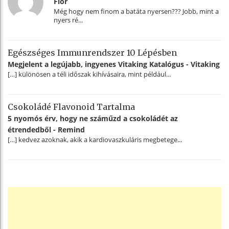
Flor
Még hogy nem finom a batáta nyersen??? Jobb, mint a
nyers ré...
Egészséges Immunrendszer 10 Lépésben
Megjelent a legújabb, ingyenes Vitaking Katalógus - Vitaking
[…] különösen a téli időszak kihívásaira, mint például...
Csokoládé Flavonoid Tartalma
5 nyomós érv, hogy ne száműzd a csokoládét az
étrendedből - Remind
[…] kedvez azoknak, akik a kardiovaszkuláris megbetege...