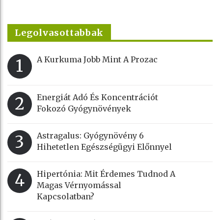
Legolvasottabbak
A Kurkuma Jobb Mint A Prozac
1
Energiát Adó És Koncentrációt
2
Fokozó Gyógynövények
Astragalus: Gyógynövény 6
3
Hihetetlen Egészségügyi Előnnyel
Hipertónia: Mit Érdemes Tudnod A
4
Magas Vérnyomással
Kapcsolatban?