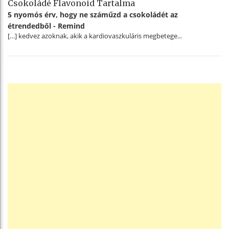
Csokoládé Flavonoid Tartalma
5 nyomós érv, hogy ne száműzd a csokoládét az
étrendedből - Remind
[…] kedvez azoknak, akik a kardiovaszkuláris megbetege...