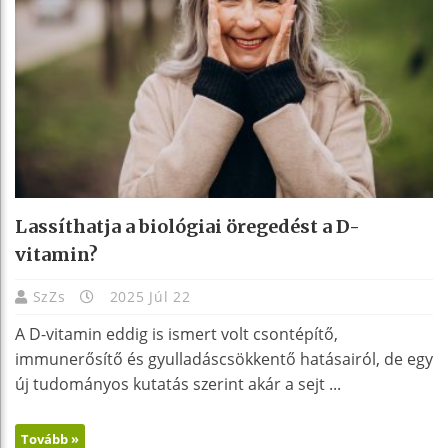
Lassíthatja a biológiai öregedést a D-
vitamin?
SzZs
2025 Júl 22
A D-vitamin eddig is ismert volt csontépítő,
immunerősítő és gyulladáscsökkentő hatásairól, de egy
új tudományos kutatás szerint akár a sejt ...
Tovább »