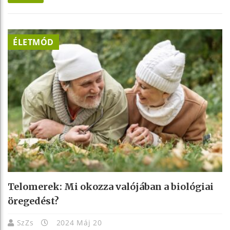
ÉLETMÓD
Telomerek: Mi okozza valójában a biológiai
öregedést?
SzZs
2024 Máj 20