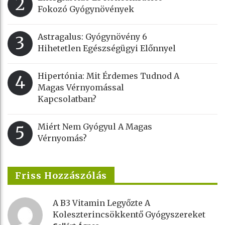
2
Fokozó Gyógynövények
Astragalus: Gyógynövény 6
3
Hihetetlen Egészségügyi Előnnyel
Hipertónia: Mit Érdemes Tudnod A
4
Magas Vérnyomással
Kapcsolatban?
Miért Nem Gyógyul A Magas
5
Vérnyomás?
Friss Hozzászólás
A B3 Vitamin Legyőzte A
Koleszterincsökkentő Gyógyszereket