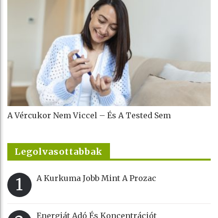
A Vércukor Nem Viccel – És A Tested Sem
Legolvasottabbak
A Kurkuma Jobb Mint A Prozac
1
Energiát Adó És Koncentrációt