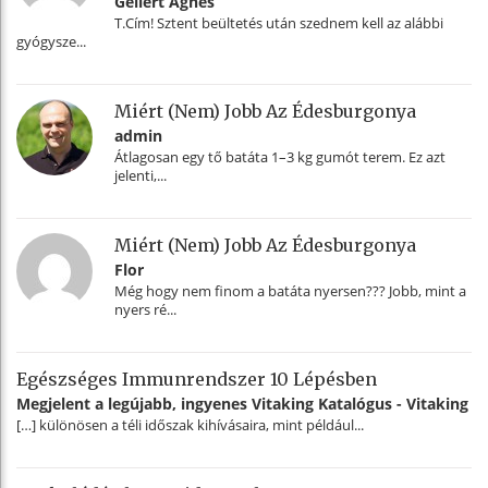
Gellért Ágnes
T.Cím! Sztent beültetés után szednem kell az alábbi
gyógysze...
Miért (nem) Jobb Az Édesburgonya
admin
Átlagosan egy tő batáta 1–3 kg gumót terem. Ez azt
jelenti,...
Miért (nem) Jobb Az Édesburgonya
Flor
Még hogy nem finom a batáta nyersen??? Jobb, mint a
nyers ré...
Egészséges Immunrendszer 10 Lépésben
Megjelent a legújabb, ingyenes Vitaking Katalógus - Vitaking
[…] különösen a téli időszak kihívásaira, mint például...