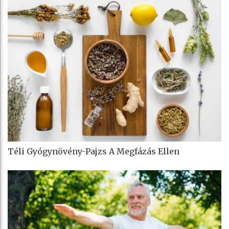
Téli Gyógynövény-Pajzs A Megfázás Ellen