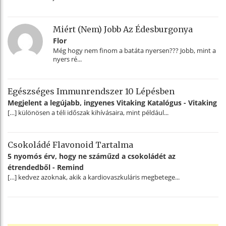
Miért (nem) Jobb Az Édesburgonya
Flor
Még hogy nem finom a batáta nyersen??? Jobb, mint a
nyers ré...
Egészséges Immunrendszer 10 Lépésben
Megjelent a legújabb, ingyenes Vitaking Katalógus - Vitaking
[…] különösen a téli időszak kihívásaira, mint például...
Csokoládé Flavonoid Tartalma
5 nyomós érv, hogy ne száműzd a csokoládét az
étrendedből - Remind
[…] kedvez azoknak, akik a kardiovaszkuláris megbetege...