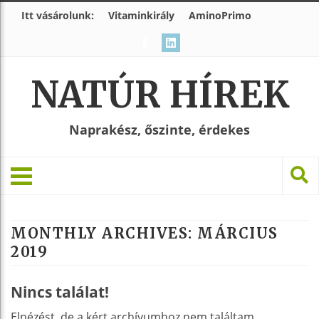
Itt vásárolunk:
Vitaminkirály
AminoPrimo
NATÚR HÍREK
Naprakész, őszinte, érdekes
MONTHLY ARCHIVES:
MÁRCIUS
2019
Nincs találat!
Elnézést, de a kért archívumhoz nem találtam