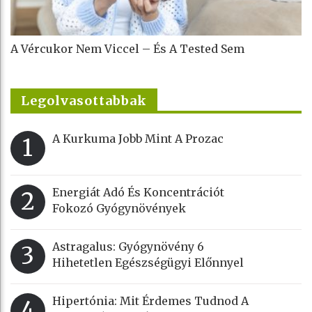
A Vércukor Nem Viccel – És A Tested Sem
Legolvasottabbak
A Kurkuma Jobb Mint A Prozac
1
Energiát Adó És Koncentrációt
2
Fokozó Gyógynövények
Astragalus: Gyógynövény 6
3
Hihetetlen Egészségügyi Előnnyel
Hipertónia: Mit Érdemes Tudnod A
4