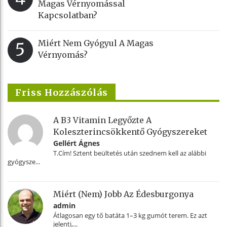
Magas Vérnyomással
Kapcsolatban?
Miért Nem Gyógyul A Magas
5
Vérnyomás?
Friss Hozzászólás
A B3 Vitamin Legyőzte A
Koleszterincsökkentő Gyógyszereket
Gellért Ágnes
T.Cím! Sztent beültetés után szednem kell az alábbi
gyógysze...
Miért (nem) Jobb Az Édesburgonya
admin
Átlagosan egy tő batáta 1–3 kg gumót terem. Ez azt
jelenti,...