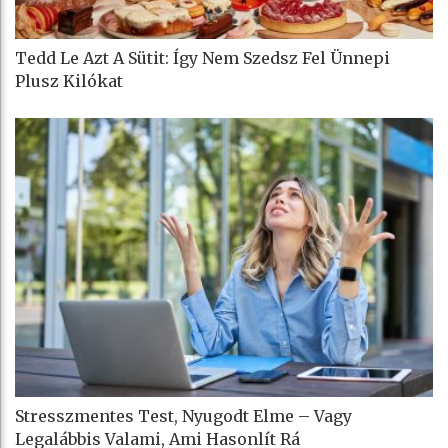
Tedd Le Azt A Sütit: Így Nem Szedsz Fel Ünnepi
Plusz Kilókat
Stresszmentes Test, Nyugodt Elme – Vagy
Legalábbis Valami, Ami Hasonlít Rá