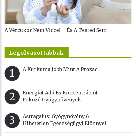
A Vércukor Nem Viccel – És A Tested Sem
Legolvasottabbak
A Kurkuma Jobb Mint A Prozac
1
Energiát Adó És Koncentrációt
2
Fokozó Gyógynövények
Astragalus: Gyógynövény 6
3
Hihetetlen Egészségügyi Előnnyel