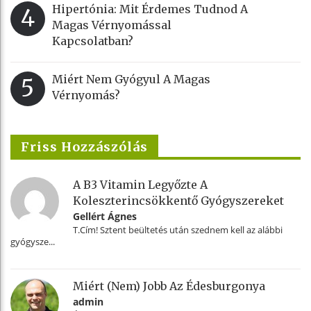
Hipertónia: Mit Érdemes Tudnod A
4
Magas Vérnyomással
Kapcsolatban?
Miért Nem Gyógyul A Magas
5
Vérnyomás?
Friss Hozzászólás
A B3 Vitamin Legyőzte A
Koleszterincsökkentő Gyógyszereket
Gellért Ágnes
T.Cím! Sztent beültetés után szednem kell az alábbi
gyógysze...
Miért (nem) Jobb Az Édesburgonya
admin