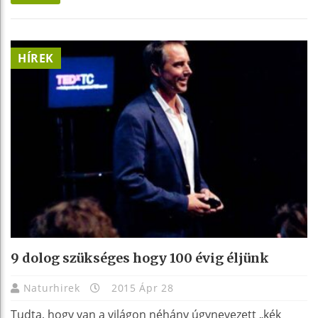
HÍREK
9 dolog szükséges hogy 100 évig éljünk
Naturhirek
2015 Ápr 28
Tudta, hogy van a világon néhány úgynevezett „kék