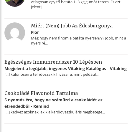
Átlagosan egy tő batáta 1–3 kg gumót terem. Ez azt
jelenti,...
Miért (nem) Jobb Az Édesburgonya
Flor
Még hogy nem finom a batáta nyersen??? Jobb, mint a
nyers ré...
Egészséges Immunrendszer 10 Lépésben
Megjelent a legújabb, ingyenes Vitaking Katalógus - Vitaking
[…] különösen a téli időszak kihívásaira, mint például...
Csokoládé Flavonoid Tartalma
5 nyomós érv, hogy ne száműzd a csokoládét az
étrendedből - Remind
[…] kedvez azoknak, akik a kardiovaszkuláris megbetege...