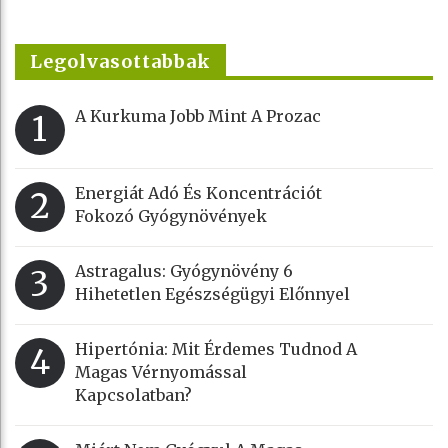
Legolvasottabbak
A Kurkuma Jobb Mint A Prozac
1
Energiát Adó És Koncentrációt
2
Fokozó Gyógynövények
Astragalus: Gyógynövény 6
3
Hihetetlen Egészségügyi Előnnyel
Hipertónia: Mit Érdemes Tudnod A
4
Magas Vérnyomással
Kapcsolatban?