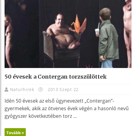
50 évesek a Contergan torzszülöttek
Naturhirek
2013 Szept 22
Idén 50 évesek az első úgynevezett „Contergan”-
gyermekek, akik az ötvenes évek végén a hasonló nevű
gyógyszer következtében torz ...
Tovább »