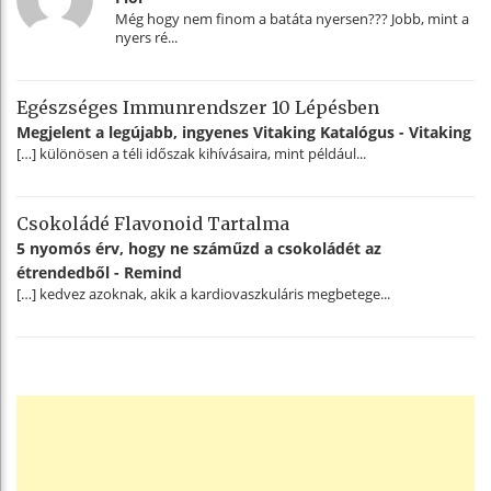
Még hogy nem finom a batáta nyersen??? Jobb, mint a
nyers ré...
Egészséges Immunrendszer 10 Lépésben
Megjelent a legújabb, ingyenes Vitaking Katalógus - Vitaking
[…] különösen a téli időszak kihívásaira, mint például...
Csokoládé Flavonoid Tartalma
5 nyomós érv, hogy ne száműzd a csokoládét az
étrendedből - Remind
[…] kedvez azoknak, akik a kardiovaszkuláris megbetege...