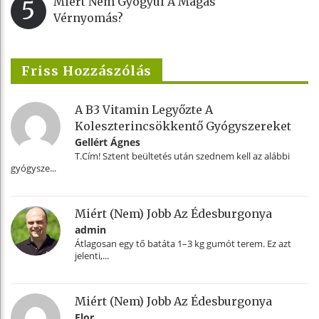
Miért Nem Gyógyul A Magas
5
Vérnyomás?
Friss Hozzászólás
A B3 Vitamin Legyőzte A
Koleszterincsökkentő Gyógyszereket
Gellért Ágnes
T.Cím! Sztent beültetés után szednem kell az alábbi
gyógysze...
Miért (nem) Jobb Az Édesburgonya
admin
Átlagosan egy tő batáta 1–3 kg gumót terem. Ez azt
jelenti,...
Miért (nem) Jobb Az Édesburgonya
Flor