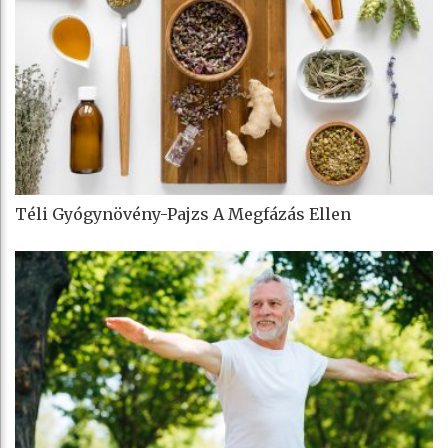
Téli Gyógynövény-Pajzs A Megfázás Ellen