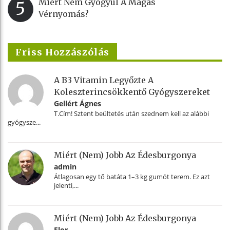
Miért Nem Gyógyul A Magas
5
Vérnyomás?
Friss Hozzászólás
A B3 Vitamin Legyőzte A
Koleszterincsökkentő Gyógyszereket
Gellért Ágnes
T.Cím! Sztent beültetés után szednem kell az alábbi
gyógysze...
Miért (nem) Jobb Az Édesburgonya
admin
Átlagosan egy tő batáta 1–3 kg gumót terem. Ez azt
jelenti,...
Miért (nem) Jobb Az Édesburgonya
Flor