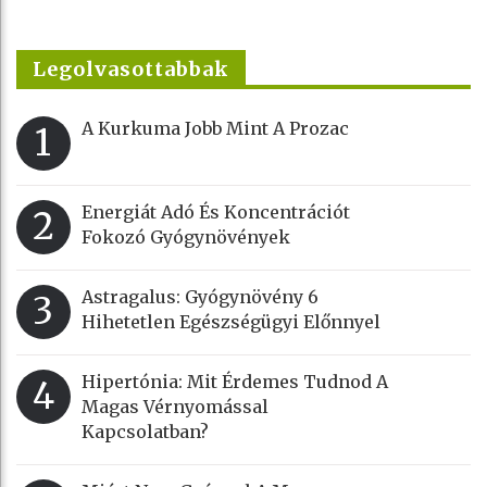
Legolvasottabbak
A Kurkuma Jobb Mint A Prozac
1
Energiát Adó És Koncentrációt
2
Fokozó Gyógynövények
Astragalus: Gyógynövény 6
3
Hihetetlen Egészségügyi Előnnyel
Hipertónia: Mit Érdemes Tudnod A
4
Magas Vérnyomással
Kapcsolatban?