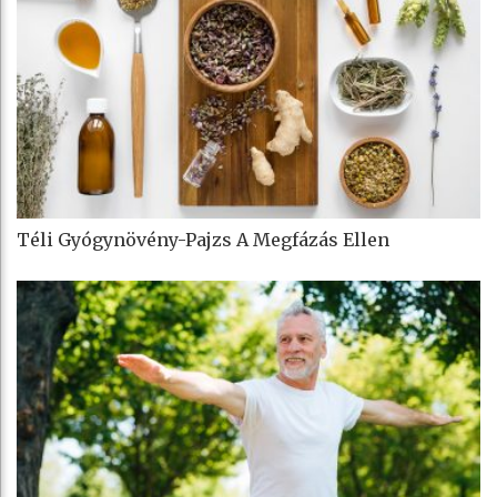
Téli Gyógynövény-Pajzs A Megfázás Ellen