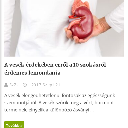
A vesék érdekében erről a 10 szokásról
érdemes lemondania
SzZs
2017 Szept 21
A vesék elengedhetetlenül fontosak az egészségünk
szempontjából. A vesék szűrik meg a vért, hormont
termelnek, elnyelik a különböző ásványi ...
Tovább »