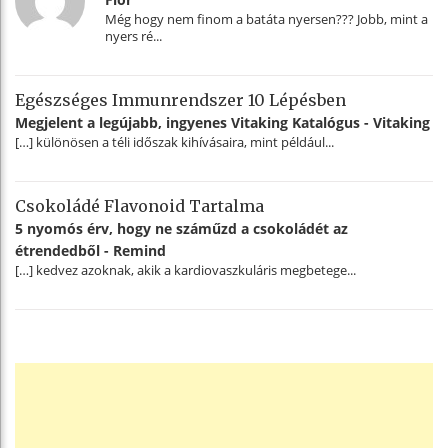
Még hogy nem finom a batáta nyersen??? Jobb, mint a
nyers ré...
Egészséges Immunrendszer 10 Lépésben
Megjelent a legújabb, ingyenes Vitaking Katalógus - Vitaking
[…] különösen a téli időszak kihívásaira, mint például...
Csokoládé Flavonoid Tartalma
5 nyomós érv, hogy ne száműzd a csokoládét az
étrendedből - Remind
[…] kedvez azoknak, akik a kardiovaszkuláris megbetege...