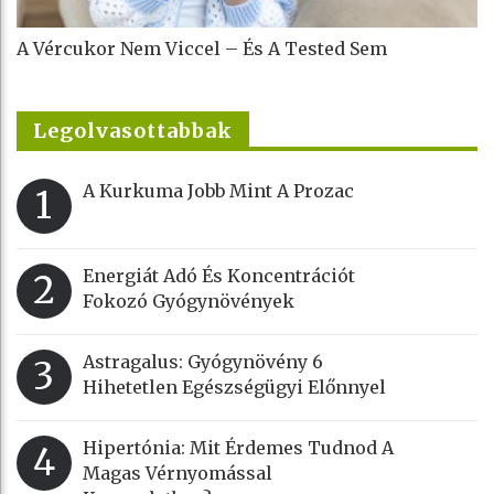
A Vércukor Nem Viccel – És A Tested Sem
Legolvasottabbak
A Kurkuma Jobb Mint A Prozac
1
Energiát Adó És Koncentrációt
2
Fokozó Gyógynövények
Astragalus: Gyógynövény 6
3
Hihetetlen Egészségügyi Előnnyel
Hipertónia: Mit Érdemes Tudnod A
4
Magas Vérnyomással