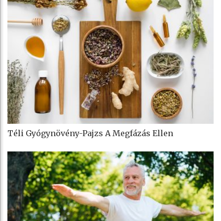
Téli Gyógynövény-Pajzs A Megfázás Ellen