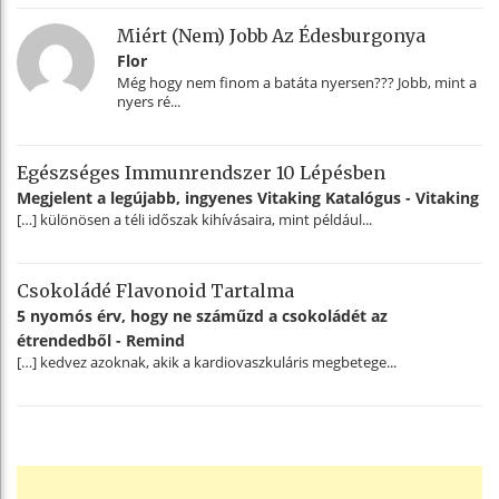
Miért (nem) Jobb Az Édesburgonya
Flor
Még hogy nem finom a batáta nyersen??? Jobb, mint a
nyers ré...
Egészséges Immunrendszer 10 Lépésben
Megjelent a legújabb, ingyenes Vitaking Katalógus - Vitaking
[…] különösen a téli időszak kihívásaira, mint például...
Csokoládé Flavonoid Tartalma
5 nyomós érv, hogy ne száműzd a csokoládét az
étrendedből - Remind
[…] kedvez azoknak, akik a kardiovaszkuláris megbetege...