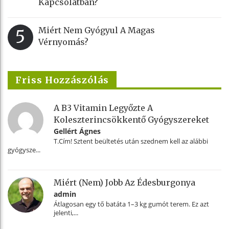
Kapcsolatban?
Miért Nem Gyógyul A Magas
5
Vérnyomás?
Friss Hozzászólás
A B3 Vitamin Legyőzte A
Koleszterincsökkentő Gyógyszereket
Gellért Ágnes
T.Cím! Sztent beültetés után szednem kell az alábbi
gyógysze...
Miért (nem) Jobb Az Édesburgonya
admin
Átlagosan egy tő batáta 1–3 kg gumót terem. Ez azt
jelenti,...