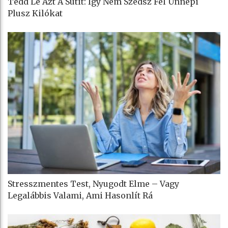
Tedd Le Azt A Sütit: Így Nem Szedsz Fel Ünnepi
Plusz Kilókat
Stresszmentes Test, Nyugodt Elme – Vagy
Legalábbis Valami, Ami Hasonlít Rá