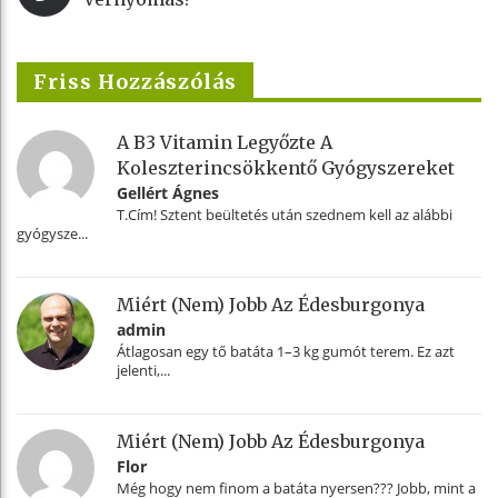
Friss Hozzászólás
A B3 Vitamin Legyőzte A
Koleszterincsökkentő Gyógyszereket
Gellért Ágnes
T.Cím! Sztent beültetés után szednem kell az alábbi
gyógysze...
Miért (nem) Jobb Az Édesburgonya
admin
Átlagosan egy tő batáta 1–3 kg gumót terem. Ez azt
jelenti,...
Miért (nem) Jobb Az Édesburgonya
Flor
Még hogy nem finom a batáta nyersen??? Jobb, mint a