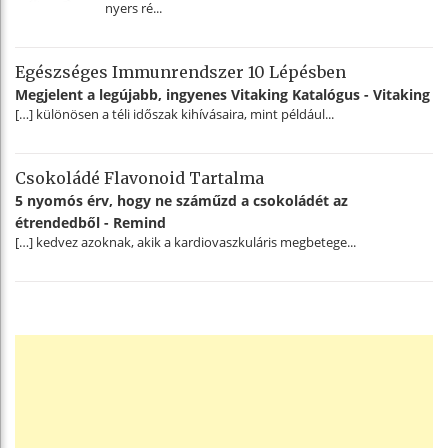
nyers ré...
Egészséges Immunrendszer 10 Lépésben
Megjelent a legújabb, ingyenes Vitaking Katalógus - Vitaking
[…] különösen a téli időszak kihívásaira, mint például...
Csokoládé Flavonoid Tartalma
5 nyomós érv, hogy ne száműzd a csokoládét az
étrendedből - Remind
[…] kedvez azoknak, akik a kardiovaszkuláris megbetege...