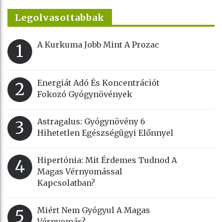
Legolvasottabbak
A Kurkuma Jobb Mint A Prozac
1
Energiát Adó És Koncentrációt
2
Fokozó Gyógynövények
Astragalus: Gyógynövény 6
3
Hihetetlen Egészségügyi Előnnyel
Hipertónia: Mit Érdemes Tudnod A
4
Magas Vérnyomással
Kapcsolatban?
Miért Nem Gyógyul A Magas
5
Vérnyomás?