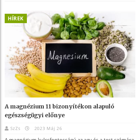
HÍREK
A magnézium 11 bizonyítékon alapuló
egészségügyi előnye
SzZs
2023 Máj 26