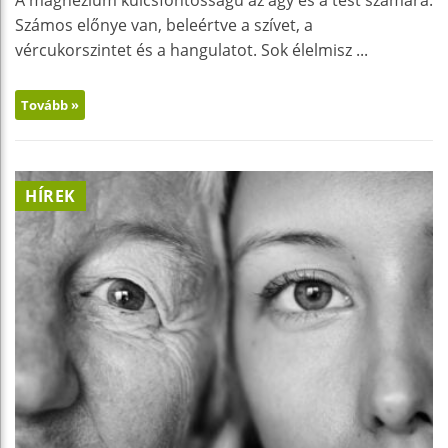
A magnézium kulcsfontosságú az agy és a test számára.
Számos előnye van, beleértve a szívet, a
vércukorszintet és a hangulatot. Sok élelmisz ...
Tovább »
HÍREK