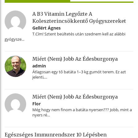
A B3 Vitamin Legyőzte A
Koleszterincsökkentő Gyógyszereket
Gellért Ágnes
T.Cím! Sztent beültetés után szednem kell az alábbi
gyógysze...
Miért (nem) Jobb Az Édesburgonya
admin
Átlagosan egy tő batáta 1–3 kg gumót terem. Ez azt
jelenti,...
Miért (nem) Jobb Az Édesburgonya
Flor
Még hogy nem finom a batáta nyersen??? Jobb, mint a
nyers ré...
Egészséges Immunrendszer 10 Lépésben