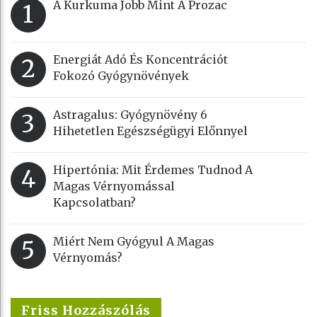
A Kurkuma Jobb Mint A Prozac
1
Energiát Adó És Koncentrációt
2
Fokozó Gyógynövények
Astragalus: Gyógynövény 6
3
Hihetetlen Egészségügyi Előnnyel
Hipertónia: Mit Érdemes Tudnod A
4
Magas Vérnyomással
Kapcsolatban?
Miért Nem Gyógyul A Magas
5
Vérnyomás?
Friss Hozzászólás