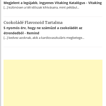
Megjelent a legújabb, ingyenes Vitaking Katalógus - Vitaking
[…] különösen a téli időszak kihívásaira, mint például...
Csokoládé Flavonoid Tartalma
5 nyomós érv, hogy ne száműzd a csokoládét az
étrendedből - Remind
[…] kedvez azoknak, akik a kardiovaszkuláris megbetege...