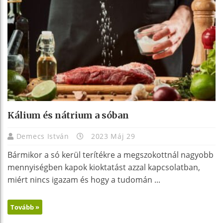
Kálium és nátrium a sóban
Demecs István
2023 Máj 29
Bármikor a só kerül terítékre a megszokottnál nagyobb
mennyiségben kapok kioktatást azzal kapcsolatban,
miért nincs igazam és hogy a tudomán ...
Tovább »