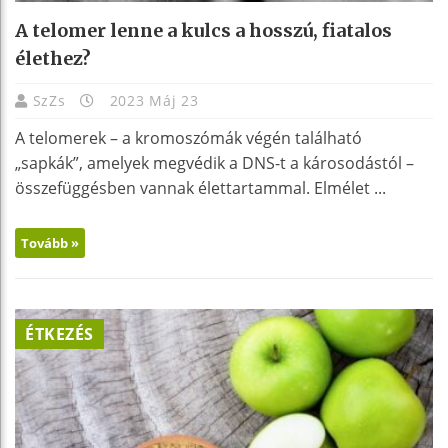
A telomer lenne a kulcs a hosszú, fiatalos
élethez?
SzZs
2023 Máj 23
A telomerek – a kromoszómák végén található
„sapkák”, amelyek megvédik a DNS-t a károsodástól –
összefüggésben vannak élettartammal. Elmélet ...
Tovább »
ÉTKEZÉS