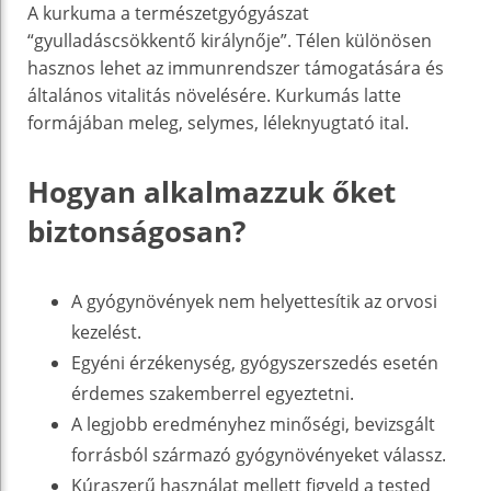
A kurkuma a természetgyógyászat
“gyulladáscsökkentő királynője”. Télen különösen
hasznos lehet az immunrendszer támogatására és
általános vitalitás növelésére. Kurkumás latte
formájában meleg, selymes, léleknyugtató ital.
Hogyan alkalmazzuk őket
biztonságosan?
A gyógynövények nem helyettesítik az orvosi
kezelést.
Egyéni érzékenység, gyógyszerszedés esetén
érdemes szakemberrel egyeztetni.
A legjobb eredményhez minőségi, bevizsgált
forrásból származó gyógynövényeket válassz.
Kúraszerű használat mellett figyeld a tested