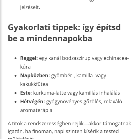
jelzéseit.
Gyakorlati tippek: így építsd
be a mindennapokba
Reggel:
egy kanál bodzaszirup vagy echinacea-
kúra
Napközben:
gyömbér-, kamilla- vagy
kakukkfűtea
Este:
kurkuma-latte vagy kamillás inhalálás
Hétvégén:
gyógynövényes gőzölés, relaxáló
aromaterápia
A titok a rendszerességben rejlik—akkor támogatnak
igazán, ha finoman, napi szinten kísérik a tested
működését.