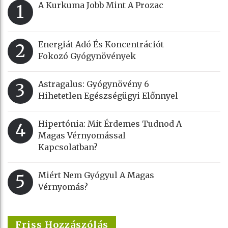
A Kurkuma Jobb Mint A Prozac
1
Energiát Adó És Koncentrációt
2
Fokozó Gyógynövények
Astragalus: Gyógynövény 6
3
Hihetetlen Egészségügyi Előnnyel
Hipertónia: Mit Érdemes Tudnod A
4
Magas Vérnyomással
Kapcsolatban?
Miért Nem Gyógyul A Magas
5
Vérnyomás?
Friss Hozzászólás