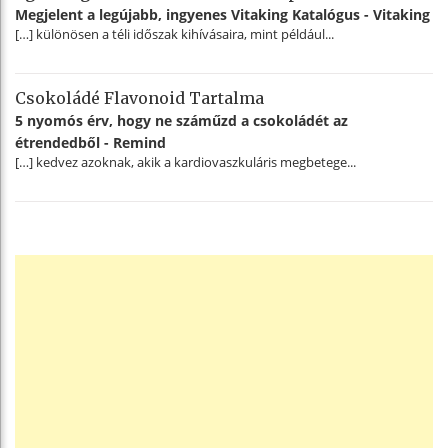
Megjelent a legújabb, ingyenes Vitaking Katalógus - Vitaking
[…] különösen a téli időszak kihívásaira, mint például...
Csokoládé Flavonoid Tartalma
5 nyomós érv, hogy ne száműzd a csokoládét az
étrendedből - Remind
[…] kedvez azoknak, akik a kardiovaszkuláris megbetege...