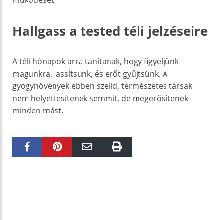
Hallgass a tested téli jelzéseire
A téli hónapok arra tanítanak, hogy figyeljünk
magunkra, lassítsunk, és erőt gyűjtsünk. A
gyógynövények ebben szelíd, természetes társak:
nem helyettesítenek semmit, de megerősítenek
minden mást.
Faceboo
Pinteres
Email
Print
k
t