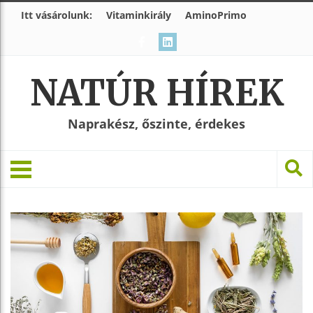
Itt vásárolunk:
Vitaminkirály
AminoPrimo
NATÚR HÍREK
Naprakész, őszinte, érdekes