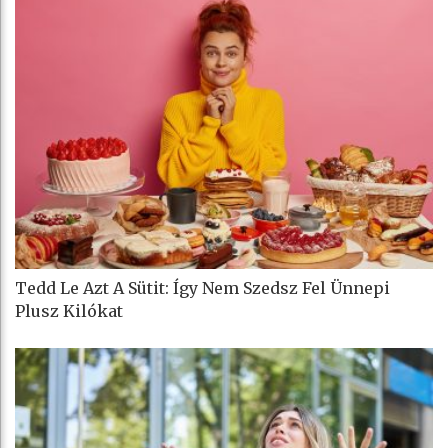
Tedd Le Azt A Sütit: Így Nem Szedsz Fel Ünnepi
Plusz Kilókat