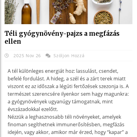
Téli gyógynövény-pajzs a megfázás
ellen
2025 Nov 26
Szóljon Hozzá
A tél különleges energiát hoz: lassulást, csendet,
befelé fordulást. A hideg, a szél és a zárt terek miatt
viszont ez az időszak a légúti fertőzések szezonja is. A
természet szerencsére ilyenkor sem hagy magunkra:
a gyógynövények ugyanúgy támogatnak, mint
évszázadokkal ezelőtt.
Nézzük a leghasznosabb téli növényeket, amelyek
finoman segíthetnek immunerősítésben, megfázás
idején, vagy akkor, amikor már érzed, hogy “kapar” a