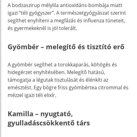
A bodzaszirup mélylila antioxidáns-bombája miatt
igazi “téli gyógyszer”. A természetgyógyászat szerint
segíthet enyhíteni a megfázás és influenza tüneteit,
és gyermekeknél is jól tolerált.
Gyömbér – melegítő és tisztító erő
A gyömbér segíthet a torokkaparás, köhögés és
hidegérzet enyhítésében. Melegítő hatású,
támogatja a légutak tisztulását és élénkíti az
emésztést. Egy bögre friss gyömbértea citrommal és
mézzel igazi téli elixír.
Kamilla – nyugtató,
gyulladáscsökkentő társ