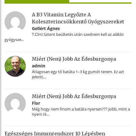
A B3 Vitamin Legyőzte A
Koleszterincsökkentő Gyógyszereket
Gellért Ágnes
T.Cím! Sztent beültetés után szednem kell az alábbi
gyógysze...
Miért (nem) Jobb Az Édesburgonya
admin
Átlagosan egy tő batáta 1–3 kg gumót terem. Ez azt
jelenti,...
Miért (nem) Jobb Az Édesburgonya
Flor
Még hogy nem finom a batáta nyersen??? Jobb, mint a
nyers ré...
Egészséges Immunrendszer 10 Lépésben