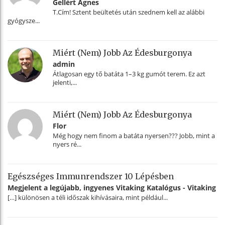
Gellért Ágnes
T.Cím! Sztent beültetés után szednem kell az alábbi
gyógysze...
Miért (nem) Jobb Az Édesburgonya
admin
Átlagosan egy tő batáta 1–3 kg gumót terem. Ez azt
jelenti,...
Miért (nem) Jobb Az Édesburgonya
Flor
Még hogy nem finom a batáta nyersen??? Jobb, mint a
nyers ré...
Egészséges Immunrendszer 10 Lépésben
Megjelent a legújabb, ingyenes Vitaking Katalógus - Vitaking
[…] különösen a téli időszak kihívásaira, mint például...