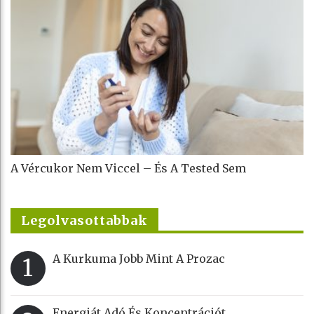
A Vércukor Nem Viccel – És A Tested Sem
Legolvasottabbak
A Kurkuma Jobb Mint A Prozac
1
Energiát Adó És Koncentrációt