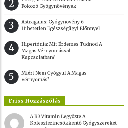
2
Fokozó Gyógynövények
Astragalus: Gyógynövény 6
3
Hihetetlen Egészségügyi Előnnyel
Hipertónia: Mit Érdemes Tudnod A
4
Magas Vérnyomással
Kapcsolatban?
Miért Nem Gyógyul A Magas
5
Vérnyomás?
Friss Hozzászólás
A B3 Vitamin Legyőzte A
Koleszterincsökkentő Gyógyszereket