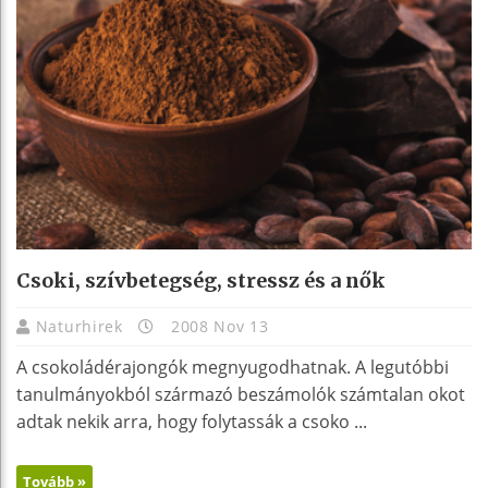
Csoki, szívbetegség, stressz és a nők
Naturhirek
2008 Nov 13
A csokoládérajongók megnyugodhatnak. A legutóbbi
tanulmányokból származó beszámolók számtalan okot
adtak nekik arra, hogy folytassák a csoko ...
Tovább »