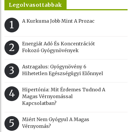
Legolvasottabbak
A Kurkuma Jobb Mint A Prozac
1
Energiát Adó És Koncentrációt
2
Fokozó Gyógynövények
Astragalus: Gyógynövény 6
3
Hihetetlen Egészségügyi Előnnyel
Hipertónia: Mit Érdemes Tudnod A
4
Magas Vérnyomással
Kapcsolatban?
Miért Nem Gyógyul A Magas
5
Vérnyomás?