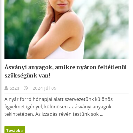
Ásványi anyagok, amikre nyáron feltétlenül
szükségünk van!
SzZs
2024 Júl 09
A nyár forró hónapjai alatt szervezetünk különös
figyelmet igényel, különösen az ásványi anyagok
tekintetében. Az izzadás révén testünk sok ...
Tovább »