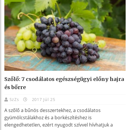
Szőlő: 7 csodálatos egészségügyi előny hajra
és bőrre
SzZs
2017 Júl 25
A szőlő a bűnös desszertekhez, a csodálatos
gyümölcstálakhoz és a borkészítéshez is
elengedhetetlen, ezért nyugodt szívvel hívhatjuk a