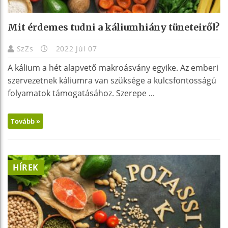
Mit érdemes tudni a káliumhiány tüneteiről?
SzZs
2022 Júl 07
A kálium a hét alapvető makroásvány egyike. Az emberi
szervezetnek káliumra van szüksége a kulcsfontosságú
folyamatok támogatásához. Szerepe ...
Tovább »
HÍREK