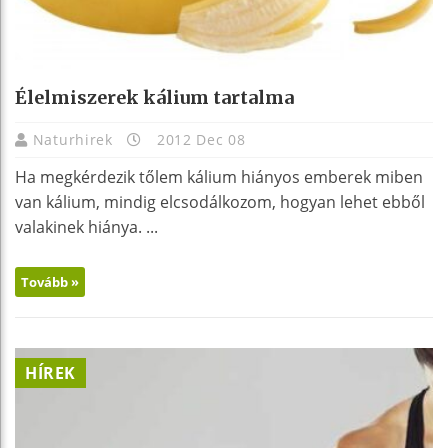
Élelmiszerek kálium tartalma
Naturhirek
2012 Dec 08
Ha megkérdezik tőlem kálium hiányos emberek miben
van kálium, mindig elcsodálkozom, hogyan lehet ebből
valakinek hiánya. ...
Tovább »
HÍREK