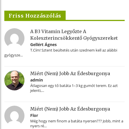
Friss Hozzászólás
A B3 Vitamin Legyőzte A
Koleszterincsökkentő Gyógyszereket
Gellért Ágnes
T.Cím! Sztent beültetés után szednem kell az alábbi
gyógysze...
Miért (nem) Jobb Az Édesburgonya
admin
Átlagosan egy tő batáta 1–3 kg gumót terem. Ez azt
jelenti,...
Miért (nem) Jobb Az Édesburgonya
Flor
Még hogy nem finom a batáta nyersen??? Jobb, mint a
nyers ré...