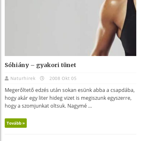
Sóhiány – gyakori tünet
Naturhirek
2008 Okt 05
Megerőltető edzés után sokan esünk abba a csapdába,
hogy akár egy liter hideg vizet is megiszunk egyszerre,
hogy a szomjunkat oltsuk. Nagymé ...
Tovább »