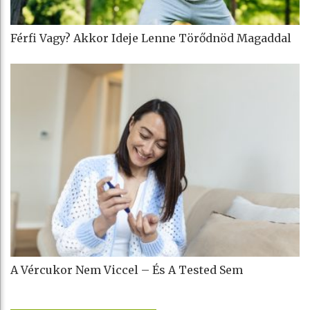
Férfi Vagy? Akkor Ideje Lenne Törődnöd Magaddal
A Vércukor Nem Viccel – És A Tested Sem