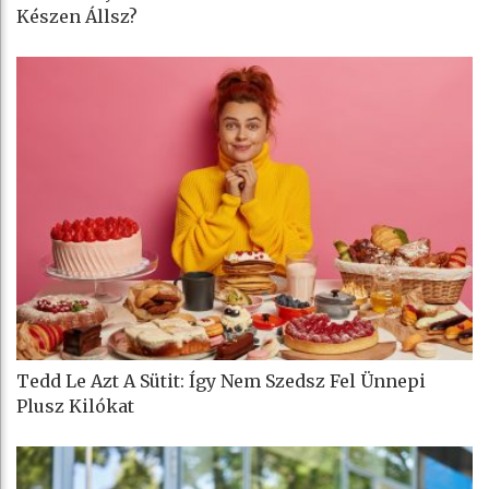
Készen Állsz?
Tedd Le Azt A Sütit: Így Nem Szedsz Fel Ünnepi
Plusz Kilókat