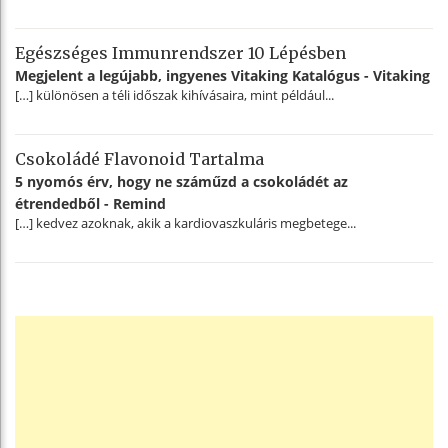
Egészséges Immunrendszer 10 Lépésben
Megjelent a legújabb, ingyenes Vitaking Katalógus - Vitaking
[…] különösen a téli időszak kihívásaira, mint például...
Csokoládé Flavonoid Tartalma
5 nyomós érv, hogy ne száműzd a csokoládét az
étrendedből - Remind
[…] kedvez azoknak, akik a kardiovaszkuláris megbetege...