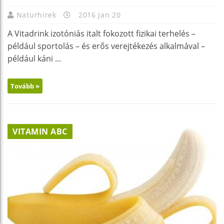
Naturhirek
2016 Jan 20
A Vitadrink izotóniás italt fokozott fizikai terhelés –
például sportolás – és erős verejtékezés alkalmával –
például káni ...
Tovább »
VITAMIN ABC