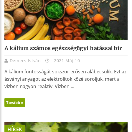
A kálium számos egészségügyi hatással bír
Demecs István
2021 Máj 10
A kálium fontosságát sokszor erősen alábecsülik. Ezt az
ásványi anyagot az elektrolitok közé soroljuk, mert a
vízben nagyon reaktív. Vízben ...
Tovább »
HÍREK