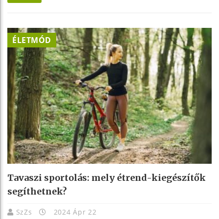
ÉLETMÓD
Tavaszi sportolás: mely étrend-kiegészítők
segíthetnek?
SzZs
2024 Ápr 22