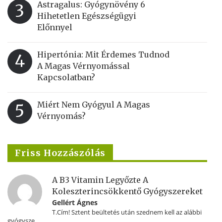
Astragalus: Gyógynövény 6
3
Hihetetlen Egészségügyi
Előnnyel
Hipertónia: Mit Érdemes Tudnod
4
A Magas Vérnyomással
Kapcsolatban?
Miért Nem Gyógyul A Magas
5
Vérnyomás?
Friss Hozzászólás
A B3 Vitamin Legyőzte A
Koleszterincsökkentő Gyógyszereket
Gellért Ágnes
T.Cím! Sztent beültetés után szednem kell az alábbi
gyógysze...