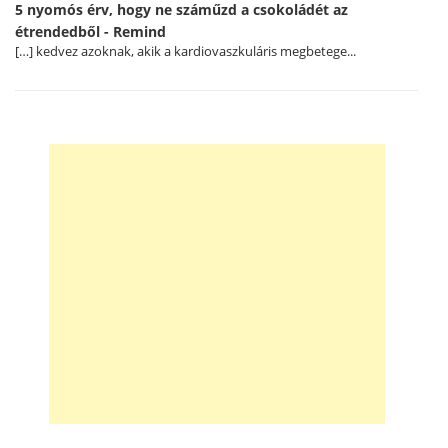
5 nyomós érv, hogy ne száműzd a csokoládét az
étrendedből - Remind
[…] kedvez azoknak, akik a kardiovaszkuláris megbetege...