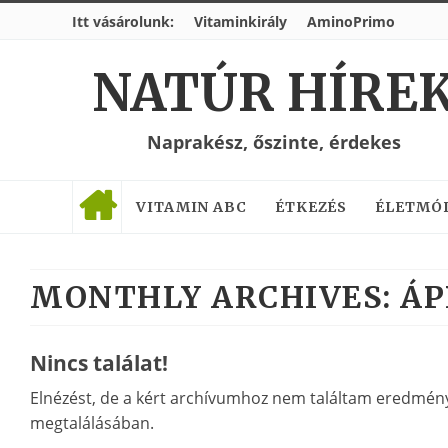
Itt vásárolunk:
Vitaminkirály
AminoPrimo
NATÚR HÍRE
Naprakész, őszinte, érdekes
VITAMIN ABC
ÉTKEZÉS
ÉLETMÓ
MONTHLY ARCHIVES:
ÁP
Nincs találat!
Elnézést, de a kért archívumhoz nem találtam eredményt
megtalálásában.