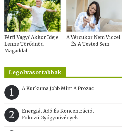
Férfi Vagy? Akkor Ideje
A Vércukor Nem Viccel
Lenne Törődnöd
– És A Tested Sem
Magaddal
Legolvasottabbak
A Kurkuma Jobb Mint A Prozac
1
Energiát Adó És Koncentrációt
2
Fokozó Gyógynövények