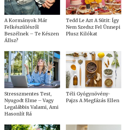
A Kormányok Már
Tedd Le Azt A Sütit: Így
Felkészülésről
Nem Szedsz Fel Ünnepi
Beszélnek – Te Készen
Plusz Kilókat
Állsz?
Stresszmentes Test,
Téli Gyógynövény-
Nyugodt Elme – Vagy
Pajzs A Megfázás Ellen
Legalábbis Valami, Ami
Hasonlít Rá