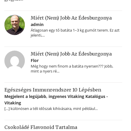
Miért (nem) Jobb Az Édesburgonya
admin
Átlagosan egy tő batáta 1–3 kg gumót terem. Ez azt
jelenti,...
Miért (nem) Jobb Az Édesburgonya
Flor
Még hogy nem finom a batáta nyersen??? Jobb,
mint a nyers ré...
Egészséges Immunrendszer 10 Lépésben
Megjelent a legújabb, ingyenes Vitaking Katalógus -
Vitaking
[…] különösen a téli időszak kihívásaira, mint például...
Csokoládé Flavonoid Tartalma