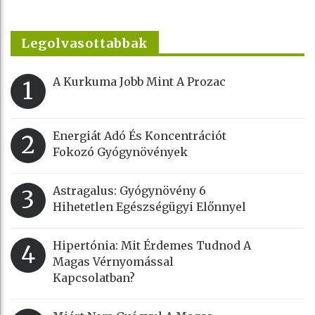
Legolvasottabbak
A Kurkuma Jobb Mint A Prozac
1
Energiát Adó És Koncentrációt
2
Fokozó Gyógynövények
Astragalus: Gyógynövény 6
3
Hihetetlen Egészségügyi Előnnyel
Hipertónia: Mit Érdemes Tudnod A
4
Magas Vérnyomással
Kapcsolatban?