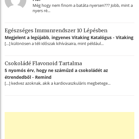
Még hogy nem finom a batáta nyersen??? Jobb, mint a
nyers ré...
Egészséges Immunrendszer 10 Lépésben
Megjelent a legújabb, ingyenes Vitaking Katalógus - Vitaking
[…] különösen a téli időszak kihívásaira, mint például...
Csokoládé Flavonoid Tartalma
5 nyomós érv, hogy ne száműzd a csokoládét az
étrendedből - Remind
[…] kedvez azoknak, akik a kardiovaszkuláris megbetege...