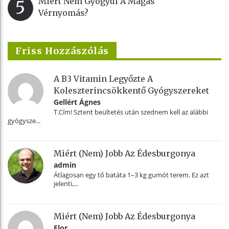
Miért Nem Gyógyul A Magas
5
Vérnyomás?
Friss Hozzászólás
A B3 Vitamin Legyőzte A
Koleszterincsökkentő Gyógyszereket
Gellért Ágnes
T.Cím! Sztent beültetés után szednem kell az alábbi
gyógysze...
Miért (nem) Jobb Az Édesburgonya
admin
Átlagosan egy tő batáta 1–3 kg gumót terem. Ez azt
jelenti,...
Miért (nem) Jobb Az Édesburgonya
Flor