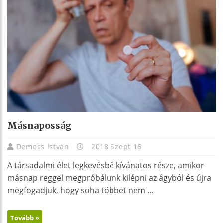
Másnaposság
Demecs István
2018 Szept 16
A társadalmi élet legkevésbé kívánatos része, amikor
másnap reggel megpróbálunk kilépni az ágyból és újra
megfogadjuk, hogy soha többet nem ...
Tovább »