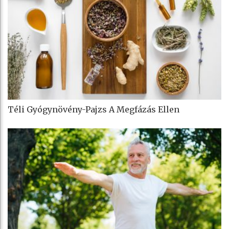
Téli Gyógynövény-Pajzs A Megfázás Ellen